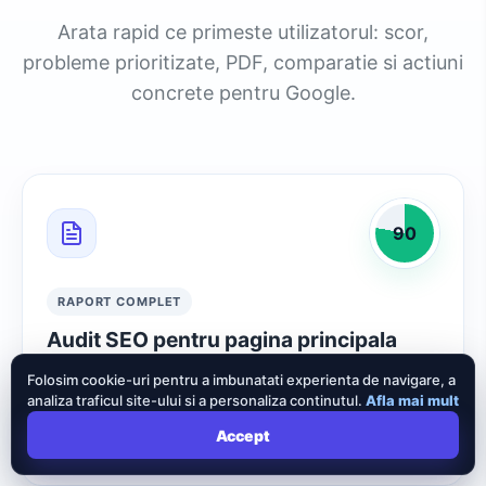
Arata rapid ce primeste utilizatorul: scor,
probleme prioritizate, PDF, comparatie si actiuni
concrete pentru Google.
90
RAPORT COMPLET
Audit SEO pentru pagina principala
Scor, TTFB, cuvinte, probleme tehnice, AI SEO
Folosim cookie-uri pentru a imbunatati experienta de navigare, a
si recomandari explicate pe inteles.
analiza traficul site-ului si a personaliza continutul.
Afla mai mult
Accept
Vezi demo