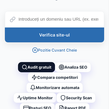
Verifica site-ul
Pozitie Cuvant Cheie
Audit gratuit
Analiza SEO
Compara competitori
Monitorizare automata
Uptime Monitor
Security Scan
Preturi SEO
Raport PDF