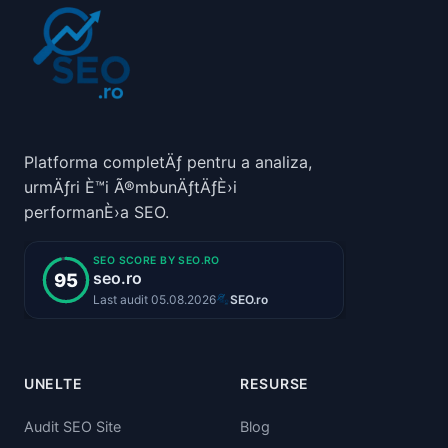
Platforma completÄƒ pentru a analiza,
urmÄƒri È™i Ã®mbunÄƒtÄƒÈ›i
performanÈ›a SEO.
UNELTE
RESURSE
Audit SEO Site
Blog