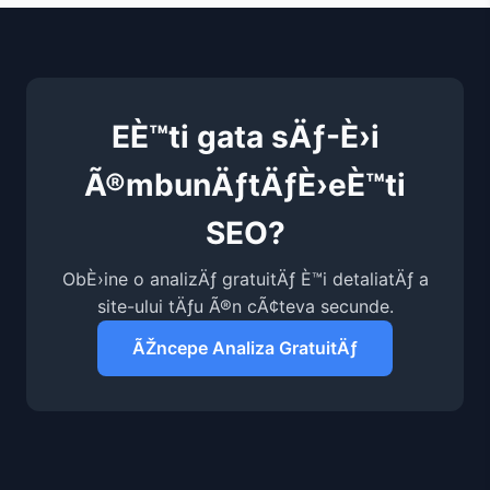
EÈ™ti gata sÄƒ-È›i
Ã®mbunÄƒtÄƒÈ›eÈ™ti
SEO?
ObÈ›ine o analizÄƒ gratuitÄƒ È™i detaliatÄƒ a
site-ului tÄƒu Ã®n cÃ¢teva secunde.
ÃŽncepe Analiza GratuitÄƒ