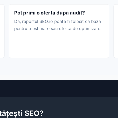
Pot primi o oferta dupa audit?
Da, raportul SEO.ro poate fi folosit ca baza
pentru o estimare sau oferta de optimizare.
ătățești SEO?