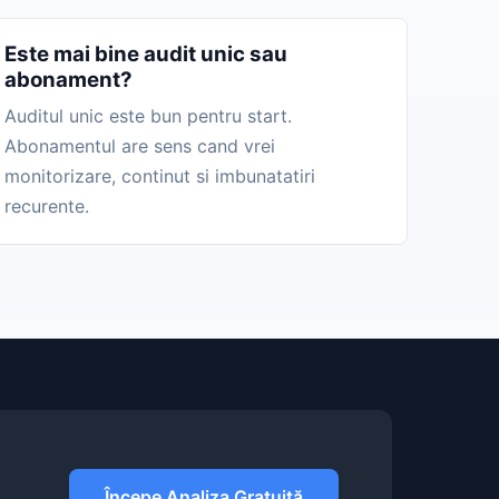
Este mai bine audit unic sau
abonament?
Auditul unic este bun pentru start.
Abonamentul are sens cand vrei
monitorizare, continut si imbunatatiri
recurente.
Începe Analiza Gratuită