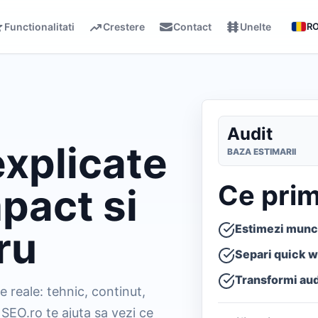
Functionalitati
Crestere
Contact
Unelte
R
Audit
explicate
BAZA ESTIMARII
Ce prim
mpact si
Estimezi munc
ru
Separi quick wi
Transformi audi
 reale: tehnic, continut,
 SEO.ro te ajuta sa vezi ce