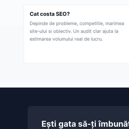
Cat costa SEO?
Depinde de probleme, competitie, marimea
site-ului si obiectiv. Un audit clar ajuta la
estimarea volumului real de lucru.
Ești gata să-ți îmbun