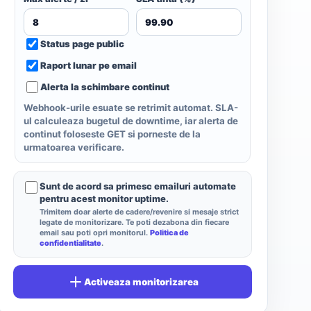
Status page public
Raport lunar pe email
Alerta la schimbare continut
Webhook-urile esuate se retrimit automat. SLA-
ul calculeaza bugetul de downtime, iar alerta de
continut foloseste GET si porneste de la
urmatoarea verificare.
Sunt de acord sa primesc emailuri automate
pentru acest monitor uptime.
Trimitem doar alerte de cadere/revenire si mesaje strict
legate de monitorizare. Te poti dezabona din fiecare
email sau poti opri monitorul.
Politica de
confidentialitate
.
Activeaza monitorizarea