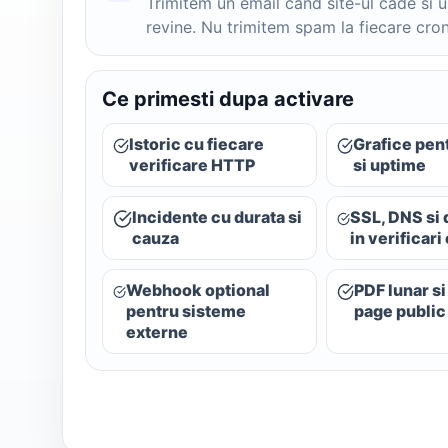
Trimitem un email cand site-ul cade si 
revine. Nu trimitem spam la fiecare cron
Ce primesti dupa activare
Istoric cu fiecare
Grafice pent
verificare HTTP
si uptime
Incidente cu durata si
SSL, DNS si
cauza
in verificari
Webhook optional
PDF lunar si
pentru sisteme
page public
externe