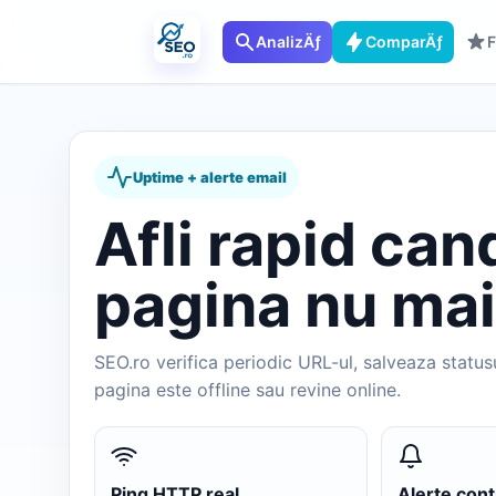
AnalizÄƒ
ComparÄƒ
F
Uptime + alerte email
Afli rapid can
pagina nu mai
SEO.ro verifica periodic URL-ul, salveaza status
pagina este offline sau revine online.
Ping HTTP real
Alerte cont