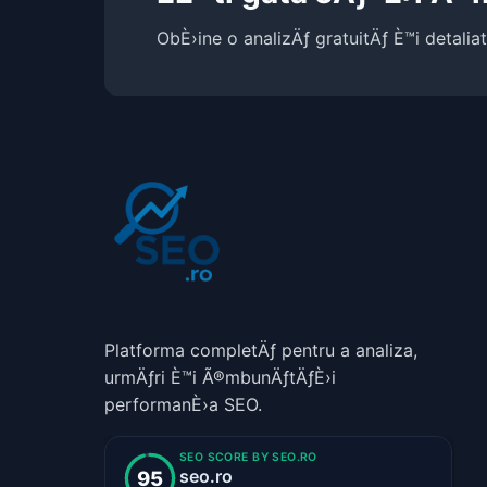
ObÈ›ine o analizÄƒ gratuitÄƒ È™i detalia
Platforma completÄƒ pentru a analiza,
urmÄƒri È™i Ã®mbunÄƒtÄƒÈ›i
performanÈ›a SEO.