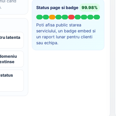
unul cand
.
Status page si badge
99.98%
Poti afisa public starea
serviciului, un badge embed si
un raport lunar pentru clienti
ru latenta
sau echipa.
 domeniu
 extinse
 status