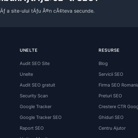
tÄƒ a site-ului tÄƒu Ã®n cÃ¢teva secunde.
UNELTE
RESURSE
Audit SEO Site
Blog
Unelte
Servicii SEO
Audit SEO gratuit
Firma SEO Romani
Security Scan
Preturi SEO
Google Tracker
Crestere CTR Goog
Google Tracker SEO
Ghiduri SEO
Raport SEO
Centru Ajutor