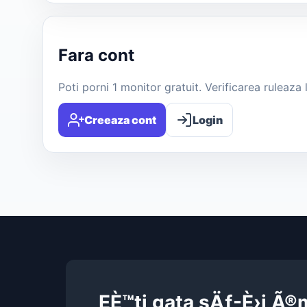
Fara cont
Poti porni 1 monitor gratuit. Verificarea ruleaz
Creeaza cont
Login
EÈ™ti gata sÄƒ-È›i Ã