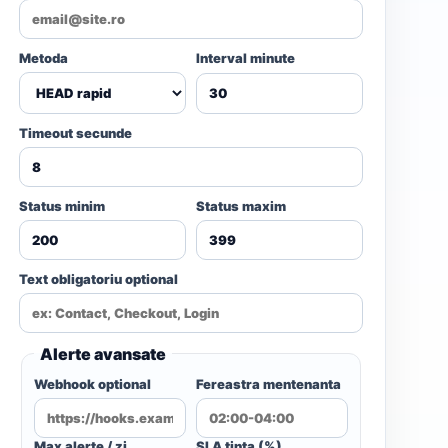
Metoda
Interval minute
Timeout secunde
Status minim
Status maxim
Text obligatoriu optional
Alerte avansate
Webhook optional
Fereastra mentenanta
Max alerte / zi
SLA tinta (%)