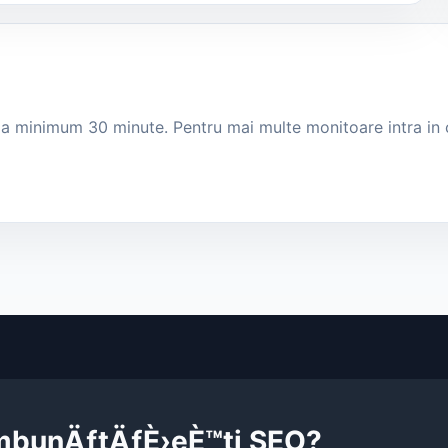
a la minimum 30 minute. Pentru mai multe monitoare intra in 
®mbunÄƒtÄƒÈ›eÈ™ti SEO?