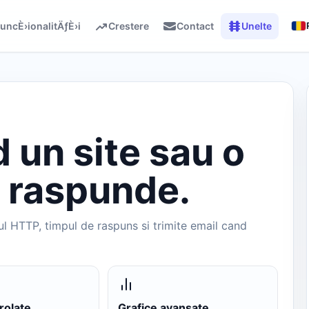
uncÈ›ionalitÄƒÈ›i
Crestere
Contact
Unelte
d un site sau o
 raspunde.
ul HTTP, timpul de raspuns si trimite email cand
rolate
Grafice avansate