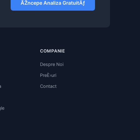
ÃŽncepe Analiza GratuitÄƒ
COMPANIE
Despre Noi
PreÈ›uri
a
Contact
le