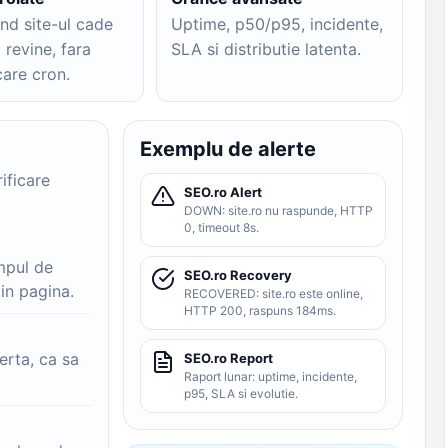
nd site-ul cade
Uptime, p50/p95, incidente,
 revine, fara
SLA si distributie latenta.
care cron.
Exemplu de alerte
ificare
SEO.ro Alert
DOWN: site.ro nu raspunde, HTTP
0, timeout 8s.
impul de
SEO.ro Recovery
din pagina.
RECOVERED: site.ro este online,
HTTP 200, raspuns 184ms.
erta, ca sa
SEO.ro Report
Raport lunar: uptime, incidente,
p95, SLA si evolutie.