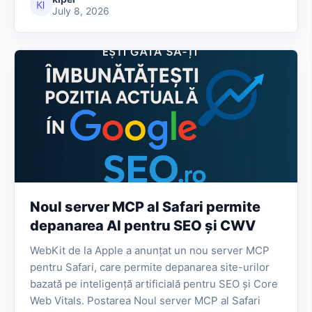
July 8, 2026
Noul server MCP al Safari permite
depanarea AI pentru SEO și CWV
WebKit de la Apple a anunțat un nou server MCP
pentru Safari, care permite depanarea site-urilor
bazată pe inteligență artificială pentru SEO și Core
Web Vitals. Postarea Noul server MCP al Safari