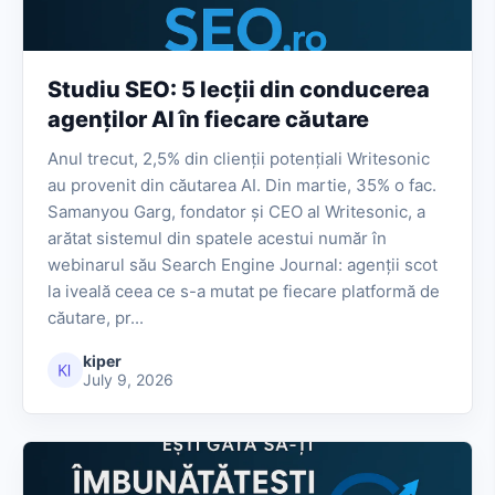
Studiu SEO: 5 lecții din conducerea
agenților AI în fiecare căutare
Anul trecut, 2,5% din clienții potențiali Writesonic
au provenit din căutarea AI. Din martie, 35% o fac.
Samanyou Garg, fondator și CEO al Writesonic, a
arătat sistemul din spatele acestui număr în
webinarul său Search Engine Journal: agenții scot
la iveală ceea ce s-a mutat pe fiecare platformă de
căutare, pr...
kiper
July 9, 2026