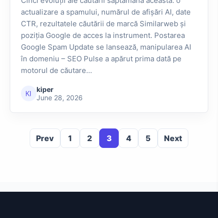
Cinci evoluții ale căutării săptămâna aceasta: o
actualizare a spamului, numărul de afișări AI, date
CTR, rezultatele căutării de marcă Similarweb și
poziția Google de acces la instrument. Postarea
Google Spam Update se lansează, manipularea AI
în domeniu – SEO Pulse a apărut prima dată pe
motorul de căutare…
kiper
June 28, 2026
Prev
1
2
3
4
5
Next