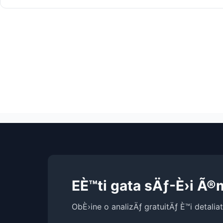
EÈ™ti gata sÄƒ-È›i Ã
ObÈ›ine o analizÄƒ gratuitÄƒ È™i detalia