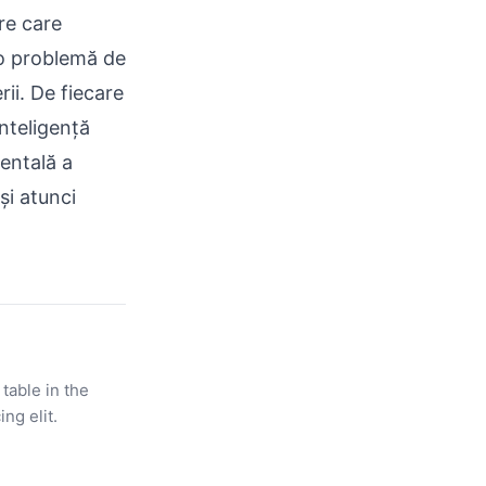
re care
 o problemă de
rii. De fiecare
nteligență
mentală a
și atunci
 table in the
ng elit.