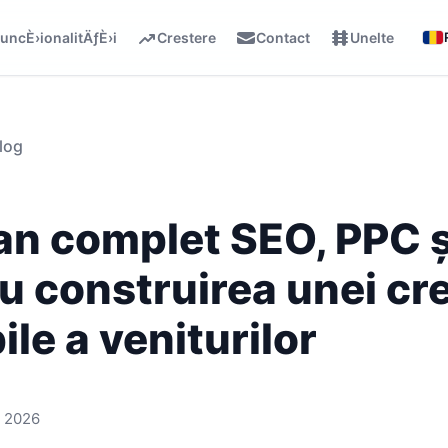
uncÈ›ionalitÄƒÈ›i
Crestere
Contact
Unelte
log
an complet SEO, PPC ș
u construirea unei cre
ile a veniturilor
, 2026