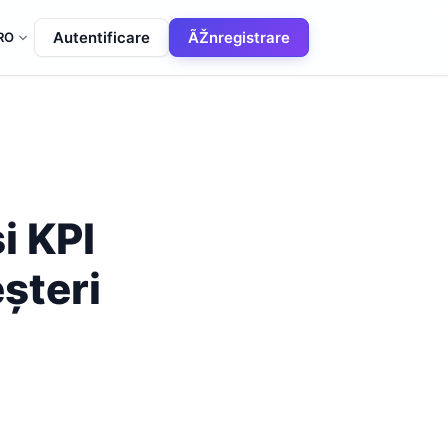
Autentificare
ÃŽnregistrare
RO
i KPI
șteri