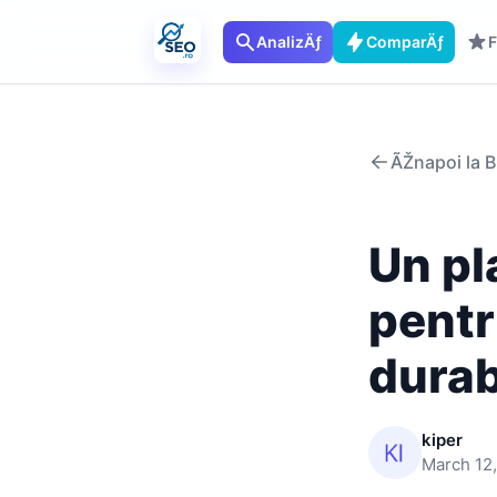
AnalizÄƒ
ComparÄƒ
F
ÃŽnapoi la B
Un pl
pentr
durab
kiper
March 12