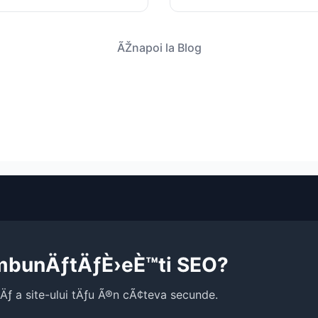
ÃŽnapoi la Blog
®mbunÄƒtÄƒÈ›eÈ™ti SEO?
tÄƒ a site-ului tÄƒu Ã®n cÃ¢teva secunde.