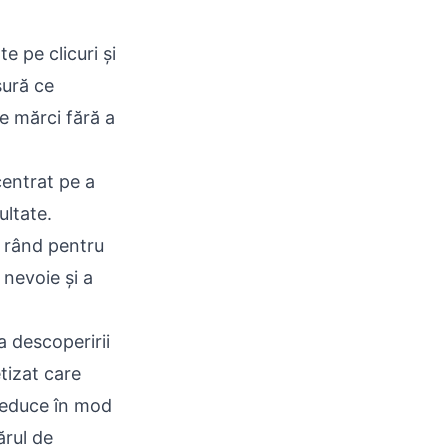
e pe clicuri și
sură ce
e mărci fără a
centrat pe a
ultate.
ul rând pentru
 nevoie și a
a descoperirii
tizat care
 reduce în mod
ărul de