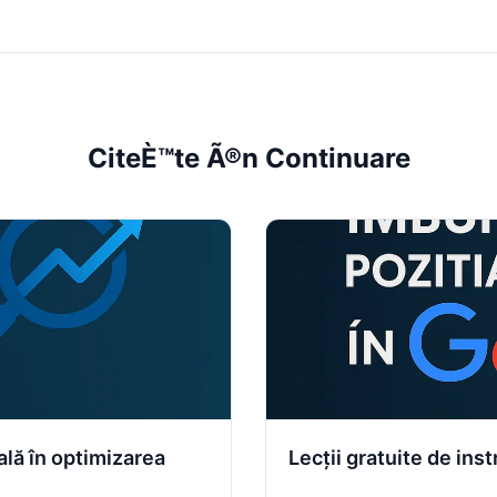
CiteÈ™te Ã®n Continuare
lă în optimizarea
Lecții gratuite de ins