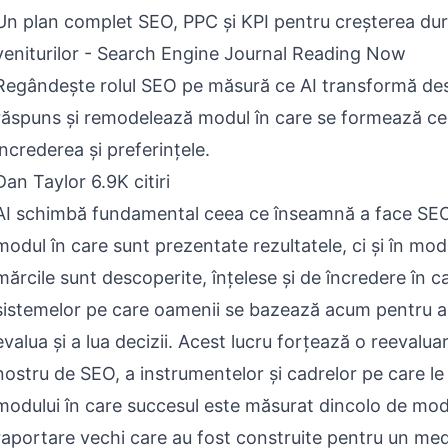
Un plan complet SEO, PPC și KPI pentru creșterea dur
veniturilor - Search Engine Journal Reading Now
Regândește rolul SEO pe măsură ce AI transformă des
răspuns și remodelează modul în care se formează ce
încrederea și preferințele.
Dan Taylor 6.9K citiri
AI schimbă fundamental ceea ce înseamnă a face SEO
modul în care sunt prezentate rezultatele, ci și în mod
mărcile sunt descoperite, înțelese și de încredere în c
sistemelor pe care oamenii se bazează acum pentru a 
evalua și a lua decizii. Acest lucru forțează o reevaluar
nostru de SEO, a instrumentelor și cadrelor pe care le 
modului în care succesul este măsurat dincolo de mod
raportare vechi care au fost construite pentru un me