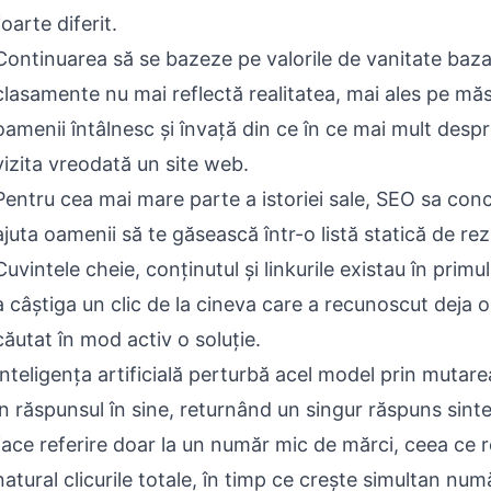
foarte diferit.
Continuarea să se bazeze pe valorile de vanitate bazat
clasamente nu mai reflectă realitatea, mai ales pe mă
oamenii întâlnesc și învață din ce în ce mai mult despr
vizita vreodată un site web.
Pentru cea mai mare parte a istoriei sale, SEO sa con
ajuta oamenii să te găsească într-o listă statică de rez
Cuvintele cheie, conținutul și linkurile existau în prim
a câștiga un clic de la cineva care a recunoscut deja o
căutat în mod activ o soluție.
Inteligența artificială perturbă acel model prin mutare
în răspunsul în sine, returnând un singur răspuns sinte
face referire doar la un număr mic de mărci, ceea ce
natural clicurile totale, în timp ce crește simultan num