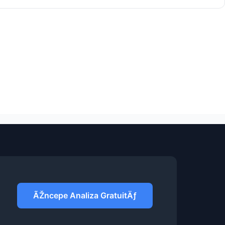
ÃŽncepe Analiza GratuitÄƒ