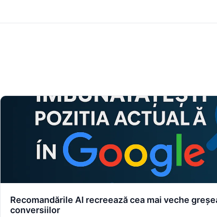
Recomandările AI recreează cea mai veche greșea
conversiilor