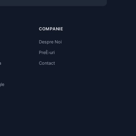
COMPANIE
Despre Noi
PreÈ›uri
a
Contact
le