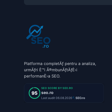
Platforma completÄƒ pentru a analiza,
urmÄƒri È™i Ã®mbunÄƒtÄƒÈ›i
performanÈ›a SEO.