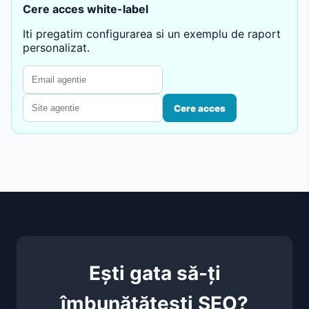
Cere acces white-label
Iti pregatim configurarea si un exemplu de raport
personalizat.
Cere acces
Ești gata să-ți
îmbunătățești SEO?