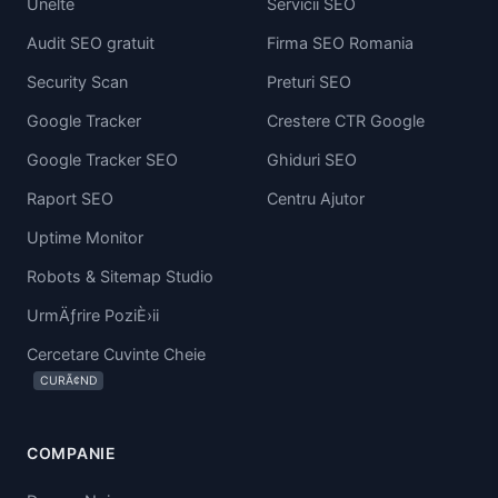
Unelte
Servicii SEO
Audit SEO gratuit
Firma SEO Romania
Security Scan
Preturi SEO
Google Tracker
Crestere CTR Google
Google Tracker SEO
Ghiduri SEO
Raport SEO
Centru Ajutor
Uptime Monitor
Robots & Sitemap Studio
UrmÄƒrire PoziÈ›ii
Cercetare Cuvinte Cheie
CURÃ¢ND
COMPANIE