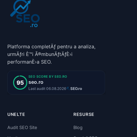
Platforma completÄƒ pentru a analiza,
urmÄƒri È™i Ã®mbunÄƒtÄƒÈ›i
performanÈ›a SEO.
UNELTE
RESURSE
Audit SEO Site
Blog