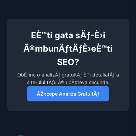
EÈ™ti gata sÄƒ-È›i
Ã®mbunÄƒtÄƒÈ›eÈ™ti
SEO?
ObÈ›ine o analizÄƒ gratuitÄƒ È™i detaliatÄƒ a
site-ului tÄƒu Ã®n cÃ¢teva secunde.
ÃŽncepe Analiza GratuitÄƒ