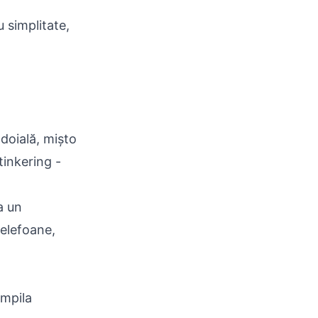
u simplitate,
doială, mișto
tinkering -
a un
telefoane,
mpila