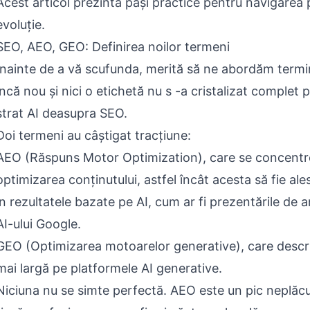
Acest articol prezintă pași practice pentru navigarea p
evoluție.
SEO, AEO, GEO: Definirea noilor termeni
Înainte de a vă scufunda, merită să ne abordăm termi
încă nou și nici o etichetă nu s -a cristalizat complet 
strat AI deasupra SEO.
Doi termeni au câștigat tracțiune:
AEO (Răspuns Motor Optimization), care se concent
optimizarea conținutului, astfel încât acesta să fie al
în rezultatele bazate pe AI, cum ar fi prezentările de 
AI-ului Google.
GEO (Optimizarea motoarelor generative), care descr
mai largă pe platformele AI generative.
Niciuna nu se simte perfectă. AEO este un pic neplăcu