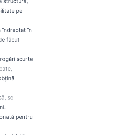
a structură,
litate pe
m îndreptat în
de făcut
rogări scurte
cate,
obțină
să, se
ni.
ionată pentru