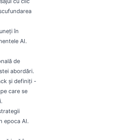
ajul cu clic
e scufundarea
uneți în
mentele AI.
onală de
stei abordări.
k și definiți -
 pe care se
.
trategii
în epoca AI.