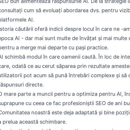
SEO bun alimentează răspunsurile AI. De la strategie l
consultați cum să evoluați abordarea dvs. pentru vizibi
platformele AI.
Istoria căutării oferă indicii despre locul în care ne -a
epoca AI - dar mai sunt multe de învățat și mai multe 
pentru a merge mai departe cu pași practice.
AI schimbă modul în care oamenii caută. În loc de inte
care, odată ce au cerut săparea prin rezultate ameste
utilizatorii pot acum să pună întrebări complexe și să 
răspunsuri directe.
O mare parte a muncii pentru a optimiza pentru AI, în
suprapune cu ceea ce fac profesioniștii SEO de ani bu
Comunitatea noastră este deja adaptată și bine poziț
a prelua această schimbare.