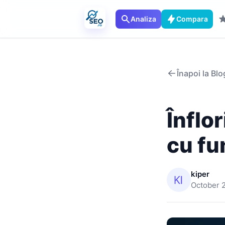
Analiza
Compara
Înapoi la Blo
Înflo
cu f
kiper
October 