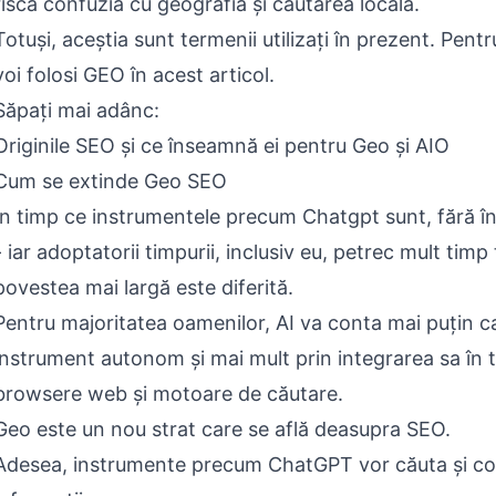
riscă confuzia cu geografia și căutarea locală.
Totuși, aceștia sunt termenii utilizați în prezent. Pentr
voi folosi GEO în acest articol.
Săpați mai adânc:
Originile SEO și ce înseamnă ei pentru Geo și AIO
Cum se extinde Geo SEO
În timp ce instrumentele precum Chatgpt sunt, fără în
- iar adoptatorii timpurii, inclusiv eu, petrec mult timp 
povestea mai largă este diferită.
Pentru majoritatea oamenilor, AI va conta mai puțin c
instrument autonom și mai mult prin integrarea sa în 
browsere web și motoare de căutare.
Geo este un nou strat care se află deasupra SEO.
Adesea, instrumente precum ChatGPT vor căuta și co