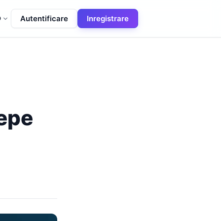
Autentificare
Inregistrare
O
cepe