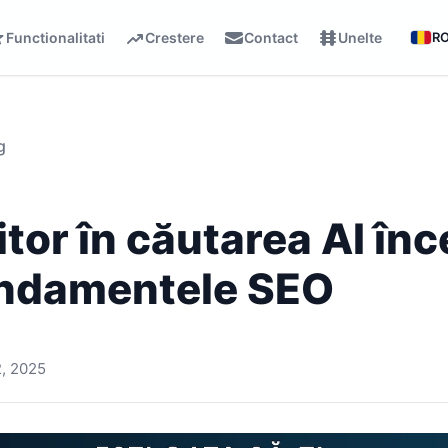
Functionalitati
Crestere
Contact
Unelte
R
g
ritor în căutarea AI în
undamentele SEO
2, 2025