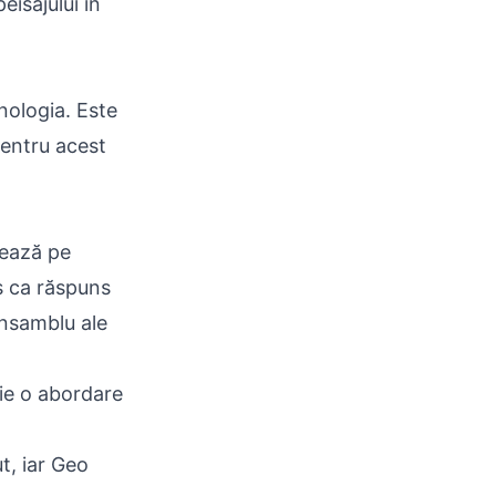
eisajului în
nologia. Este
pentru acest
rează pe
es ca răspuns
ansamblu ale
ie o abordare
t, iar Geo