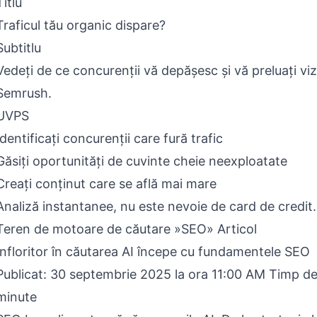
Titlu
Traficul tău organic dispare?
Subtitlu
Vedeți de ce concurenții vă depășesc și vă preluați vizi
Semrush.
UVPS
Identificați concurenții care fură trafic
Găsiți oportunități de cuvinte cheie neexploatate
Creați conținut care se află mai mare
Analiză instantanee, nu este nevoie de card de credit.
Teren de motoare de căutare »SEO» Articol
Înfloritor în căutarea AI începe cu fundamentele SEO
Publicat: 30 septembrie 2025 la ora 11:00 AM Timp de 
minute