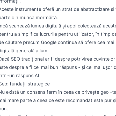
informații.
Aceste instrumente oferă un strat de abstractizare și
parte din munca mormăită.
Încă scanează lumea digitală și apoi colectează aceste
pentru a simplifica lucrurile pentru utilizator, în timp 
de căutare precum Google continuă să ofere cea mai
digitală generală a lumii.
Dacă SEO tradițional ar fi despre potrivirea cuvintelo
este despre a fi cel mai bun răspuns - și cel mai ușor 
într -un răspuns AI.
Geo: fundații strategice
Nu există un consens ferm în ceea ce privește geo -ta
mai mare parte a ceea ce este recomandat este pur ș
bun.