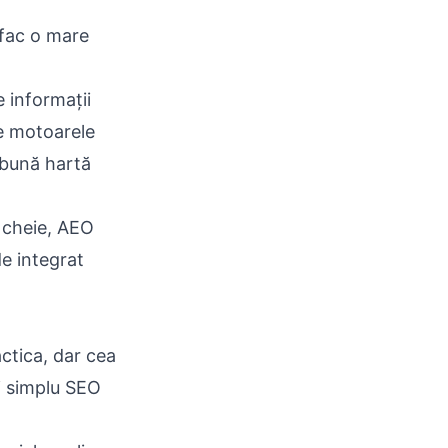
 fac o mare
 informații
ce motoarele
 bună hartă
r cheie, AEO
de integrat
ctica, dar cea
i simplu SEO