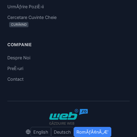
UrmÄƒrire PoziÈ›ii
Cercetare Cuvinte Cheie
CURÃ¢ND
COMPANIE
Despre Noi
PreÈ›uri
Contact
English
Deutsch
RomÃƒÂ¢nÃ„Æ’