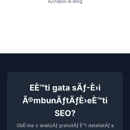
ÃŽnapoi la Blog
EÈ™ti gata sÄƒ-È›i
Ã®mbunÄƒtÄƒÈ›eÈ™ti
SEO?
ObÈ›ine o analizÄƒ gratuitÄƒ È™i detaliatÄƒ a