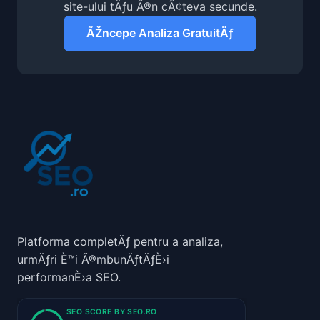
site-ului tÄƒu Ã®n cÃ¢teva secunde.
ÃŽncepe Analiza GratuitÄƒ
Platforma completÄƒ pentru a analiza,
urmÄƒri È™i Ã®mbunÄƒtÄƒÈ›i
performanÈ›a SEO.