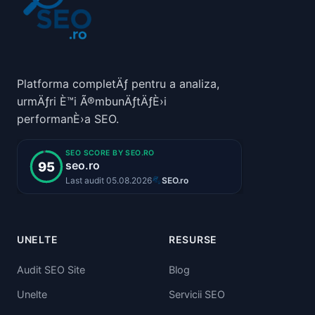
Platforma completÄƒ pentru a analiza,
urmÄƒri È™i Ã®mbunÄƒtÄƒÈ›i
performanÈ›a SEO.
UNELTE
RESURSE
Audit SEO Site
Blog
Unelte
Servicii SEO