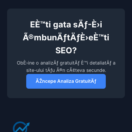
EÈ™ti gata sÄƒ-È›i
Ã®mbunÄƒtÄƒÈ›eÈ™ti
SEO?
ObÈ›ine o analizÄƒ gratuitÄƒ È™i detaliatÄƒ a
site-ului tÄƒu Ã®n cÃ¢teva secunde.
ÃŽncepe Analiza GratuitÄƒ