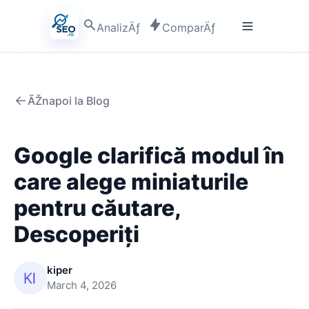
AnalizÄƒ
ComparÄƒ
ÃŽnapoi la Blog
Google clarifică modul în
care alege miniaturile
pentru căutare,
Descoperiți
kiper
March 4, 2026