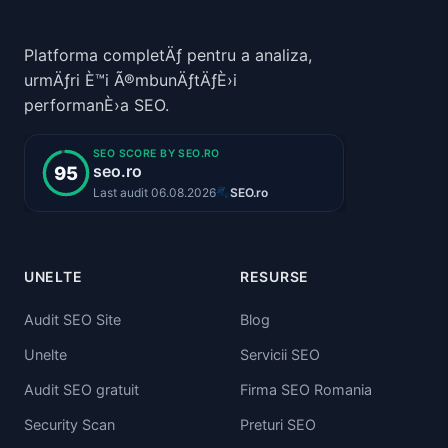
Platforma completÄƒ pentru a analiza,
urmÄƒri È™i Ã®mbunÄƒtÄƒÈ›i
performanÈ›a SEO.
UNELTE
RESURSE
Audit SEO Site
Blog
Unelte
Servicii SEO
Audit SEO gratuit
Firma SEO Romania
Security Scan
Preturi SEO