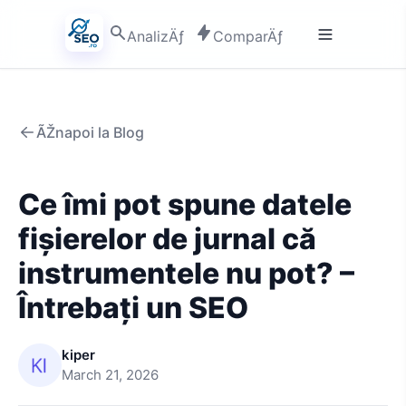
AnalizÄƒ
ComparÄƒ
ÃŽnapoi la Blog
Ce îmi pot spune datele
fișierelor de jurnal că
instrumentele nu pot? –
Întrebați un SEO
kiper
March 21, 2026