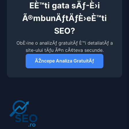
EÈ™ti gata sÄƒ-È›i
Ã®mbunÄƒtÄƒÈ›eÈ™ti
SEO?
ObÈ›ine o analizÄƒ gratuitÄƒ È™i detaliatÄƒ a
site-ului tÄƒu Ã®n cÃ¢teva secunde.
ÃŽncepe Analiza GratuitÄƒ