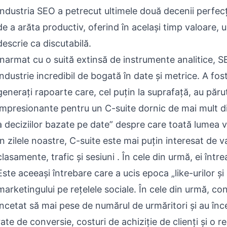
Industria SEO a petrecut ultimele două decenii perfec
de a arăta productiv, oferind în același timp valoare, u
descrie ca discutabilă.
Înarmat cu o suită extinsă de instrumente analitice, S
industrie incredibil de bogată în date și metrice. A fos
generați rapoarte care, cel puțin la suprafață, au păru
impresionante pentru un C-suite dornic de mai mult di
a deciziilor bazate pe date” despre care toată lumea 
În zilele noastre, C-suite este mai puțin interesat de 
clasamente, trafic și sesiuni . În cele din urmă, ei între
Este aceeași întrebare care a ucis epoca „like-urilor și
marketingului pe rețelele sociale. În cele din urmă, cons
încetat să mai pese de numărul de urmăritori și au înc
rate de conversie, costuri de achiziție de clienți și o re