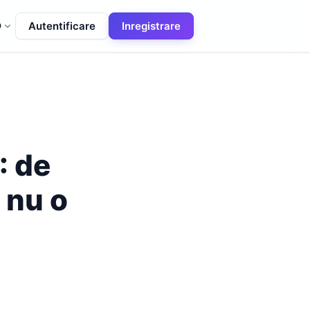
Autentificare
Inregistrare
O
: de
 nu o