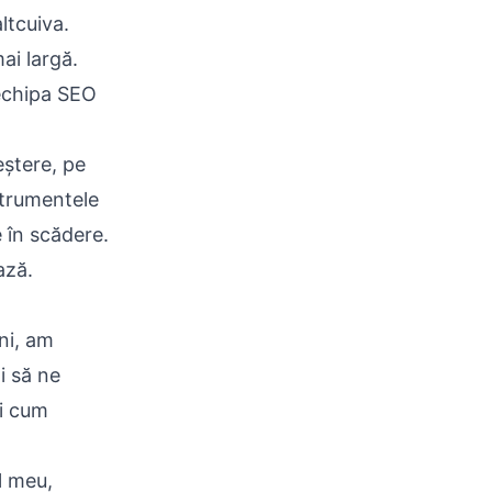
ltcuiva.
ai largă.
 echipa SEO
eștere, pe
strumentele
e în scădere.
ază.
ni, am
i să ne
di cum
l meu,