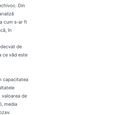
echivoc. Din
analiză
a cum s-ar fi
că, în
 adecvat de
a ce văd este
în capacitatea
ltatele
), valoarea de
10, media
ozav.