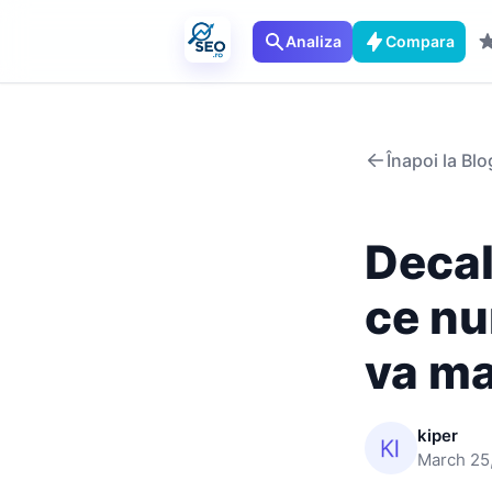
Analiza
Compara
Înapoi la Blo
Decal
ce nu
va ma
kiper
March 25