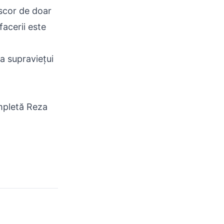
 scor de doar
acerii este
va supraviețui
mpletă Reza