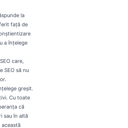
ăspunde la
ferit față de
onștientizare
u a înțelege
 SEO care,
ile SEO să nu
or.
nțelege greșit.
ivi. Cu toate
peranța că
 sau în altă
ă această