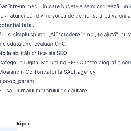
Dar într-un mediu în care bugetele se micșorează, un
„ok” atunci când vine vorba de demonstrarea valorii af
potențial fatal.
Pur și simplu spune: „Ai încredere în noi, te ajută”, nu 
niciodată unei evaluări CFO.
Noile abilități critice ale SEO
Categorie Digital Marketing SEO Citește biografia co
Moaiandin Co-fondator la SALT.agency
#looop_parent
Sursa: Jurnalul motorului de căutare
kiper