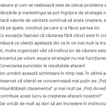
valoare și cum se realizează este de obicei problema a
Vânzările și marketingul se pot îngrijora de strategia m
Dacă valorile de vanitate continuă să arate creștere,
stă pe spate, conținut pe care și-a făcut partea lor.
Cu excepția faptului că căutarea fără clicuri este în cr
măsură ce clienții apelează din ce în ce mai mult la in
AI, multe organizații văd că traficul lor de căutare est
Accentul pe volum asupra strategiei nu mai funcțione
Conectarea punctelor la rezultatele afacerii
Am urmărit această schimbare în timp real. În ultimii a
observat că clienții se concentrează mai puțin pe „Poț
îmbunătățești clasamentul” și mai mult pe „Poți dove
contribuie acest lucru la creșterea afacerii noastre?”
Dar oricât de mult aș dori să am încredere în instinctu