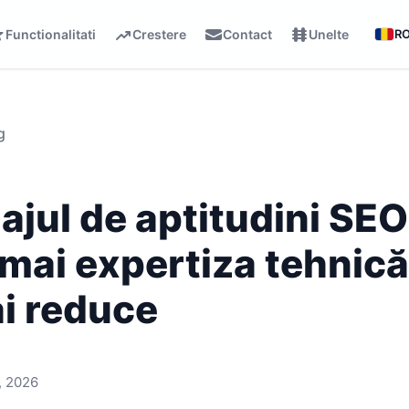
Functionalitati
Crestere
Contact
Unelte
R
g
ajul de aptitudini SEO
mai expertiza tehnică
i reduce
, 2026