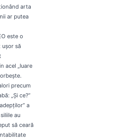
ționând arta
nii ar putea
EO este o
t ușor să
t
n acel „luare
vorbește.
valori precum
abă: „Și ce?”
 adepților” a
iliile au
eput să ceară
ntabilitate