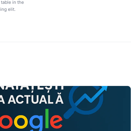
 table in the
ng elit.