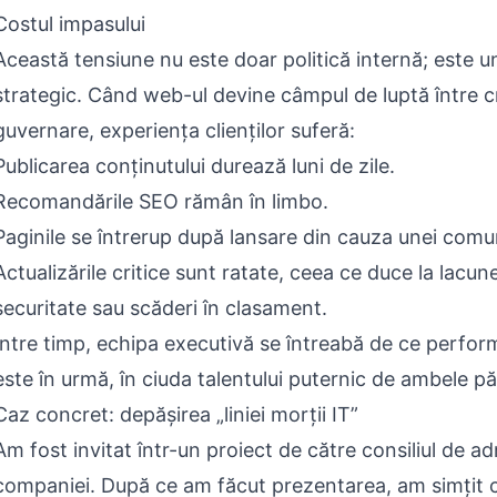
Costul impasului
Această tensiune nu este doar politică internă; este un
strategic. Când web-ul devine câmpul de luptă între c
guvernare, experiența clienților suferă:
Publicarea conținutului durează luni de zile.
Recomandările SEO rămân în limbo.
Paginile se întrerup după lansare din cauza unei comun
Actualizările critice sunt ratate, ceea ce duce la lacun
securitate sau scăderi în clasament.
Între timp, echipa executivă se întreabă de ce perfo
este în urmă, în ciuda talentului puternic de ambele păr
Caz concret: depășirea „liniei morții IT”
Am fost invitat într-un proiect de către consiliul de ad
companiei. După ce am făcut prezentarea, am simțit c