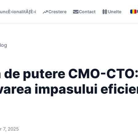
uncÈ›ionalitÄƒÈ›i
Crestere
Contact
Unelte
log
a de putere CMO-CTO
varea impasului eficie
 7, 2025