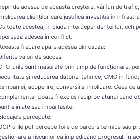
depinde adesea de această creștere: vârfuri de trafic, 
implicarea clienților care justifică investiția în infrastr
Cu toate acestea, în ciuda interdependenței lor, echipe
operează adesea în conflict.
Această frecare apare adesea din cauza:
Diferite valori de succes:
CTO-urile sunt măsurate prin timp de funcționare, pe
securitate și reducerea datoriei tehnice; CMO în funcț
campaniei, acoperire, conversii și implicare. Ceea ce ar
complementar poate fi exclus reciproc atunci când ob
sunt aliniate sau împărtășite.
Blocajele percepute:
OCP-urile pot percepe foile de parcurs tehnice sau pr
gestionare a riscurilor ca împiedicând progresul. În ac