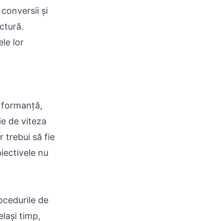
conversii și
uctură.
le lor
rformanță,
ie de viteza
 trebui să fie
iectivele nu
ocedurile de
elași timp,