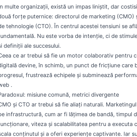
În multe organizații, există un impas liniștit, dar costis
două forțe puternice: directorul de marketing (CMO) ș
de tehnologie (CTO). În centrul acestei tensiuni se afl
fundamentală. Nu este vorba de intenție, ci de stimul
și definiții ale succesului.
Ceea ce ar trebui să fie un motor colaborativ pentru 
digitală devine, în schimb, un punct de fricțiune care
progresul, frustrează echipele și subminează performa
web .
Paradoxul: misiune comună, metrici divergente
CMO și CTO ar trebui să fie aliați naturali. Marketingu
pe infrastructură, cum ar fi lățimea de bandă, timpul 
funcționare, viteza și scalabilitatea pentru a executa 
scala conținutul și a oferi experiențe captivante. Iar 