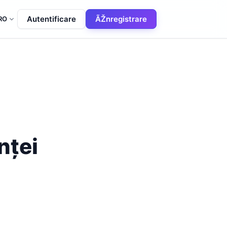
Autentificare
ÃŽnregistrare
RO
:
nței