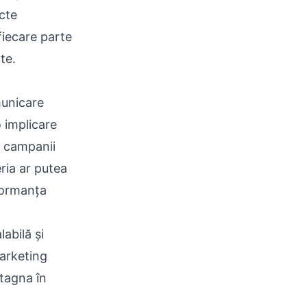
cte
 fiecare parte
te.
municare
o implicare
u campanii
eria ar putea
formanța
labilă și
marketing
stagna în