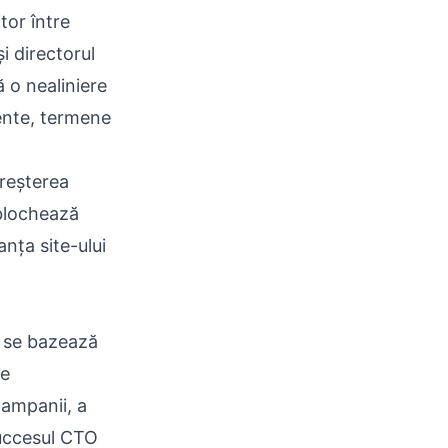
itor între
i directorul
ă o nealiniere
ente, termene
creșterea
 blochează
nța site-ului
l se bazează
de
campanii, a
succesul CTO