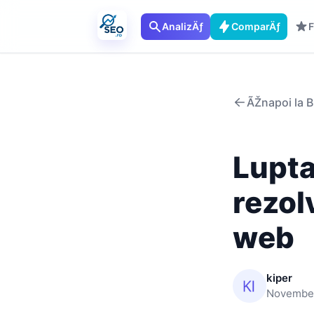
AnalizÄƒ
ComparÄƒ
F
ÃŽnapoi la B
Lupt
rezol
web
kiper
November