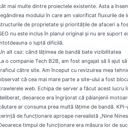
cât mai multe dintre proiectele existente. Asta a înse
regândirea modului în care am valorificat fluxurile de l
structurile de proprietate și prioritățile de afaceri a f
SEO nu este inclus în planul original și nu are suport ex
întotdeauna o luptă dificilă.
Un alt caz: când lățimea de bandă bate vizibilitatea
La o companie Tech B2B, am fost angajat să îi ajut să
traficul către site. Am început cu revizuirea mea tehni
observat că cea mai mare parte a site-ului a fost bloc
crawlerele web. Echipa de server a făcut acest lucru 
deliberat, deoarece era îngrijorat că păianjenii motoar
căutare ar consuma prea multă lățime de bandă. KPI-u
cerință de funcționare aproape nerealistă „Nine Nines
Deoarece timpul de funcționare era măsura lor de succ