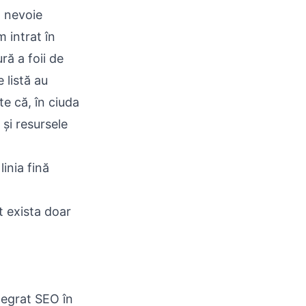
m nevoie
 intrat în
ră a foii de
 listă au
te că, în ciuda
 și resursele
inia fină
t exista doar
tegrat SEO în