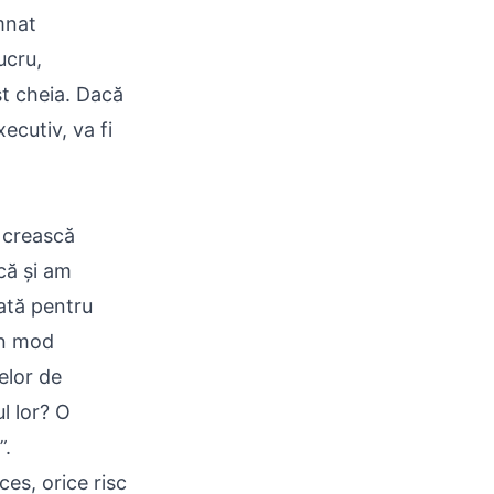
mnat
ucru,
ost cheia. Dacă
ecutiv, va fi
 crească
că și am
ată pentru
în mod
elor de
l lor? O
”.
es, orice risc