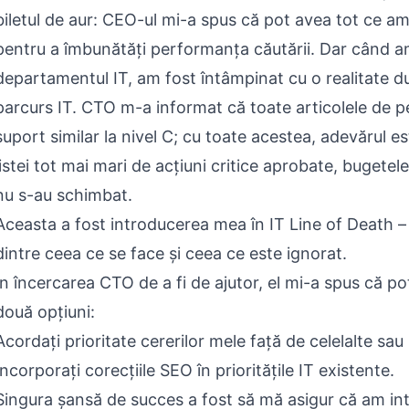
biletul de aur: CEO-ul mi-a spus că pot avea tot ce a
pentru a îmbunătăți performanța căutării. Dar când am
departamentul IT, am fost întâmpinat cu o realitate du
parcurs IT. CTO m-a informat că toate articolele de pe
suport similar la nivel C; cu toate acestea, adevărul es
listei tot mai mari de acțiuni critice aprobate, bugetele
nu s-au schimbat.
Aceasta a fost introducerea mea în IT Line of Death – l
dintre ceea ce se face și ceea ce este ignorat.
În încercarea CTO de a fi de ajutor, el mi-a spus că po
două opțiuni:
Acordați prioritate cererilor mele față de celelalte sau
Încorporați corecțiile SEO în prioritățile IT existente.
Singura șansă de succes a fost să mă asigur că am in