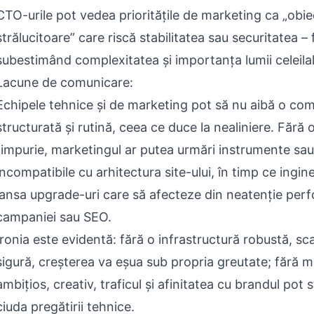
CTO-urile pot vedea prioritățile de marketing ca „obie
strălucitoare” care riscă stabilitatea sau securitatea –
subestimând complexitatea și importanța lumii celeilal
Lacune de comunicare:
Echipele tehnice și de marketing pot să nu aibă o co
structurată și rutină, ceea ce duce la nealiniere. Fără 
timpurie, marketingul ar putea urmări instrumente sa
incompatibile cu arhitectura site-ului, în timp ce ingin
lansa upgrade-uri care să afecteze din neatenție per
campaniei sau SEO.
Ironia este evidentă: fără o infrastructură robustă, sca
sigură, creșterea va eșua sub propria greutate; fără 
ambițios, creativ, traficul și afinitatea cu brandul pot 
ciuda pregătirii tehnice.