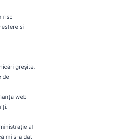
 risc
reștere și
icări greșite.
e de
rmanța web
ți.
ministrație al
ă mi s-a dat