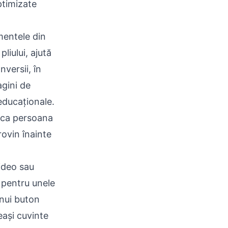
ptimizate
mentele din
liului, ajută
versii, în
agini de
educaționale.
i ca persoana
rovin înainte
ideo sau
e pentru unele
unui buton
ași cuvinte