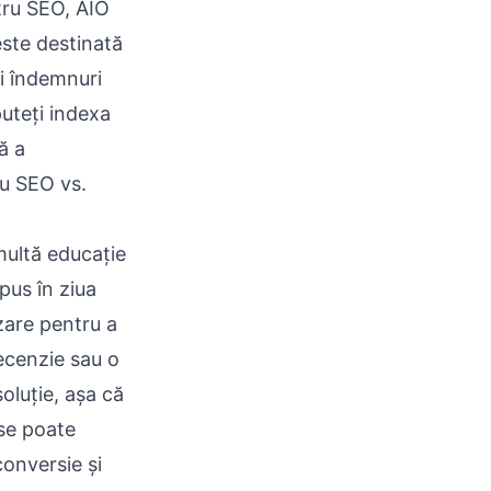
ntru SEO, AIO
este destinată
ți îndemnuri
puteți indexa
ă a
tru SEO vs.
multă educație
pus în ziua
zare pentru a
ecenzie sau o
oluție, așa că
 se poate
onversie și