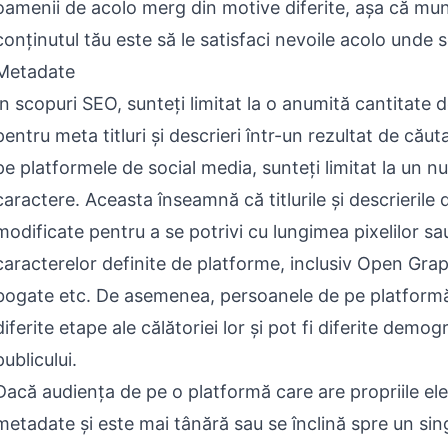
oamenii de acolo merg din motive diferite, așa că mu
conținutul tău este să le satisfaci nevoile acolo unde s
Metadate
În scopuri SEO, sunteți limitat la o anumită cantitate d
pentru meta titluri și descrieri într-un rezultat de căut
pe platformele de social media, sunteți limitat la un n
caractere. Aceasta înseamnă că titlurile și descrierile 
modificate pentru a se potrivi cu lungimea pixelilor sa
caracterelor definite de platforme, inclusiv Open Grap
bogate etc. De asemenea, persoanele de pe platformă 
diferite etape ale călătoriei lor și pot fi diferite demog
publicului.
Dacă audiența de pe o platformă care are propriile e
metadate și este mai tânără sau se înclină spre un sin