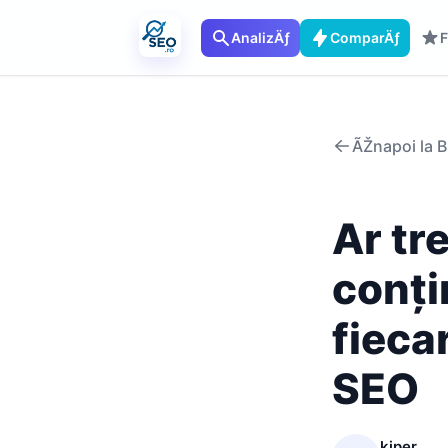
AnalizÄƒ
ComparÄƒ
F
ÃŽnapoi la B
Ar tr
conți
fieca
SEO
kiper