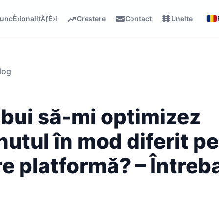
uncÈ›ionalitÄƒÈ›i
Crestere
Contact
Unelte
log
ebui să-mi optimizez
nutul în mod diferit p
re platformă? – Întreb