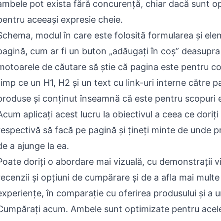
ambele pot exista fără concurență, chiar dacă sunt o
pentru aceeași expresie cheie.
Schema, modul în care este folosită formularea și ele
pagină, cum ar fi un buton „adăugați în coș” deasupra p
motoarele de căutare să știe că pagina este pentru con
timp ce un H1, H2 și un text cu link-uri interne către p
produse și conținut înseamnă că este pentru scopuri 
Acum aplicați acest lucru la obiectivul a ceea ce doriț
respectivă să facă pe pagină și țineți minte de unde p
de a ajunge la ea.
Poate doriți o abordare mai vizuală, cu demonstrații v
recenzii și opțiuni de cumpărare și de a afla mai mult
experiențe, în comparație cu oferirea produsului și a 
Cumpărați acum. Ambele sunt optimizate pentru acele