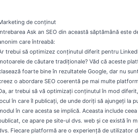
Marketing de conținut
Întrebarea Ask an SEO din această săptămână este de 
anonim care întreabă:
Ar trebui să optimizez conținutul diferit pentru LinkedI
motoarele de căutare tradiționale? Văd că aceste pla
clasează foarte bine în rezultatele Google, dar nu sun
creez o abordare SEO coerentă pe mai multe platform
Da, ar trebui să vă optimizați conținutul în mod diferit,
locul în care îl publicați, de unde doriți să ajungeți la p
modul în care acesta se implică. Aceasta include ceea 
publicat, ce apare pe site-ul dvs. web și ce există în 
dvs. Fiecare platformă are o experiență de utilizator di