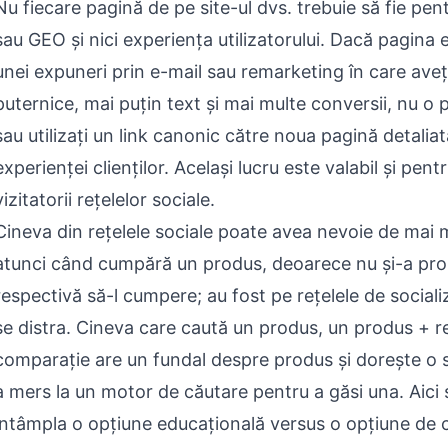
Nu fiecare pagină de pe site-ul dvs. trebuie să fie pe
sau GEO și nici experiența utilizatorului. Dacă pagina 
unei expuneri prin e-mail sau remarketing în care ave
puternice, mai puțin text și mai multe conversii, nu o 
sau utilizați un link canonic către noua pagină detaliat
experienței clienților. Același lucru este valabil și pen
vizitatorii rețelelor sociale.
Cineva din rețelele sociale poate avea nevoie de mai 
atunci când cumpără un produs, deoarece nu și-a pro
respectivă să-l cumpere; au fost pe rețelele de sociali
se distra. Cineva care caută un produs, un produs + r
comparație are un fundal despre produs și dorește o s
a mers la un motor de căutare pentru a găsi una. Aici
întâmpla o opțiune educațională versus o opțiune de c