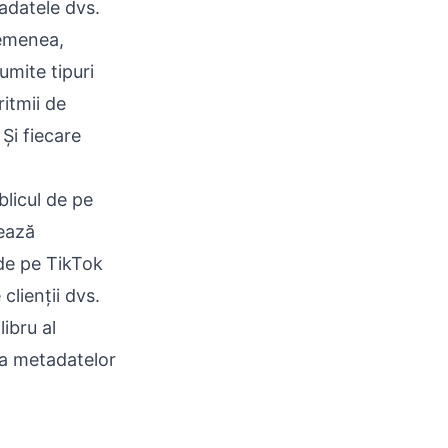
tadatele dvs.
semenea,
umite tipuri
ritmii de
 Și fiecare
blicul de pe
ează
 de pe TikTok
clienții dvs.
ibru al
ea metadatelor