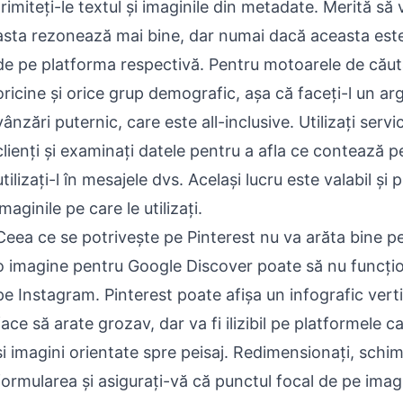
trimiteți-le textul și imaginile din metadate. Merită s
asta rezonează mai bine, dar numai dacă aceasta est
de pe platforma respectivă. Pentru motoarele de căuta
oricine și orice grup demografic, așa că faceți-l un a
vânzări puternic, care este all-inclusive. Utilizați servi
clienți și examinați datele pentru a afla ce contează pe
utilizați-l în mesajele dvs. Același lucru este valabil și 
imaginile pe care le utilizați.
Ceea ce se potrivește pe Pinterest nu va arăta bine pe
o imagine pentru Google Discover poate să nu funcț
pe Instagram. Pinterest poate afișa un infografic vertic
face să arate grozav, dar va fi ilizibil pe platformele c
și imagini orientate spre peisaj. Redimensionați, schim
formularea și asigurați-vă că punctul focal de pe imag