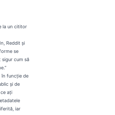
la un cititor
n, Reddit și
tforme se
t sigur cum să
e.”
 în funcție de
ublic și de
ce ați
metadatele
ferită, iar