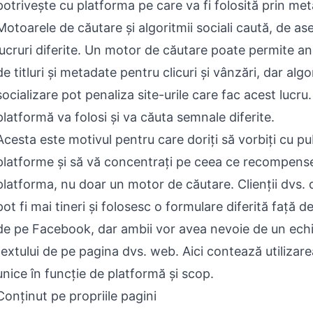
potrivește cu platforma pe care va fi folosită prin me
Motoarele de căutare și algoritmii sociali caută, de a
lucruri diferite. Un motor de căutare poate permite an
de titluri și metadate pentru clicuri și vânzări, dar algo
socializare pot penaliza site-urile care fac acest lucru.
platformă va folosi și va căuta semnale diferite.
Acesta este motivul pentru care doriți să vorbiți cu pu
platforme și să vă concentrați pe ceea ce recompens
platforma, nu doar un motor de căutare. Clienții dvs.
pot fi mai tineri și folosesc o formulare diferită față de 
de pe Facebook, dar ambii vor avea nevoie de un echil
textului de pe pagina dvs. web. Aici contează utilizar
unice în funcție de platformă și scop.
Conținut pe propriile pagini