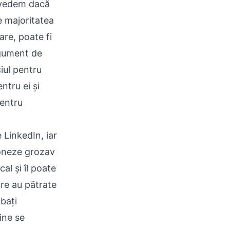
ă vedem dacă
e majoritatea
re, poate fi
rgument de
ciul pentru
ntru ei și
pentru
 LinkedIn, iar
ioneze grozav
al și îl poate
are au pătrate
bați
ine se