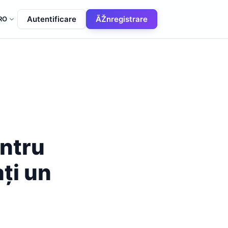
Autentificare
ÃŽnregistrare
RO
entru
ați un