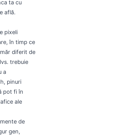
nca ta cu
e află.
e pixeli
are, în timp ce
umăr diferit de
dvs. trebuie
u a
h, pinuri
pot fi în
rafice ale
lemente de
gur gen,