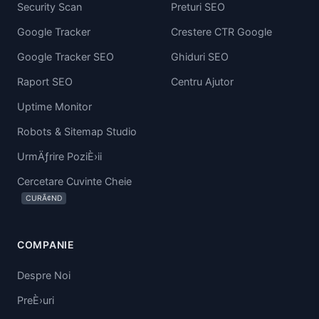
Security Scan
Preturi SEO
Google Tracker
Crestere CTR Google
Google Tracker SEO
Ghiduri SEO
Raport SEO
Centru Ajutor
Uptime Monitor
Robots & Sitemap Studio
UrmÄƒrire PoziÈ›ii
Cercetare Cuvinte Cheie
CURÃ¢ND
COMPANIE
Despre Noi
PreÈ›uri