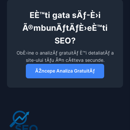
EÈ™ti gata sÄƒ-È›i
Ã®mbunÄƒtÄƒÈ›eÈ™ti
SEO?
ObÈ›ine o analizÄƒ gratuitÄƒ È™i detaliatÄƒ a
site-ului tÄƒu Ã®n cÃ¢teva secunde.
ÃŽncepe Analiza GratuitÄƒ