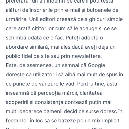
preferată” un alt îndemn pe care îl poți testa
alături de înscrierile prin e-mail și butoanele de
urmărire. Unii editori creează deja ghiduri simple
care arată cititorilor cum să le adauge și ce se
schimbă odată ce o fac. Puteți adopta o
abordare similară, mai ales dacă aveți deja un
public fidel pe site sau prin newslettere.
Este, de asemenea, un semnal că Google
dorește ca utilizatorii să aibă mai mult de spus în
ce puncte de vânzare le văd. Pentru tine, asta
înseamnă că percepția mărcii, claritatea
acoperirii și consistența contează puțin mai
mult, deoarece oamenii decid ce surse doresc în
feedul lor în loc să se bazeze pe un mix implicit.