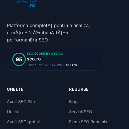
Platforma completÄƒ pentru a analiza,
urmÄƒri È™i Ã®mbunÄƒtÄƒÈ›i
performanÈ›a SEO.
UNELTE
RESURSE
Audit SEO Site
Blog
Unelte
Servicii SEO
Audit SEO gratuit
Firma SEO Romania