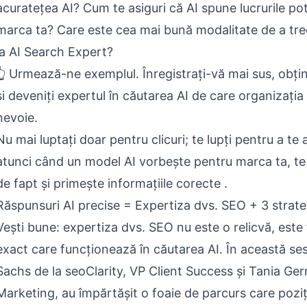
acuratețea AI? Cum te asiguri că AI spune lucrurile pot
marca ta? Care este cea mai bună modalitate de a tre
la AI Search Expert?
👆 Urmează-ne exemplul. Înregistrați-vă mai sus, obține
și deveniți expertul în căutarea AI de care organizația
nevoie.
Nu mai luptați doar pentru clicuri; te lupți pentru a te 
atunci când un model AI vorbește pentru marca ta, t
de fapt și primește informațiile corecte .
Răspunsuri AI precise = Expertiza dvs. SEO + 3 strate
Vești bune: expertiza dvs. SEO nu este o relicvă, est
exact care funcționează în căutarea AI. În această ses
Sachs de la seoClarity, VP Client Success și Tania Ge
Marketing, au împărtășit o foaie de parcurs care pozi