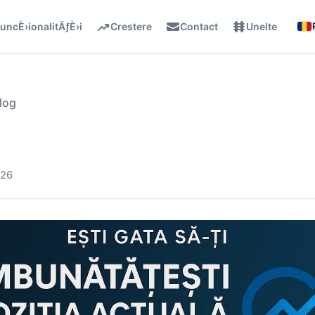
uncÈ›ionalitÄƒÈ›i
Crestere
Contact
Unelte
log
026