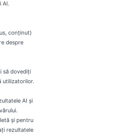
 AI.
us, conținut)
re despre
i să dovediți
utilizatorilor.
ultatele AI și
vărului.
letă și pentru
ți rezultatele