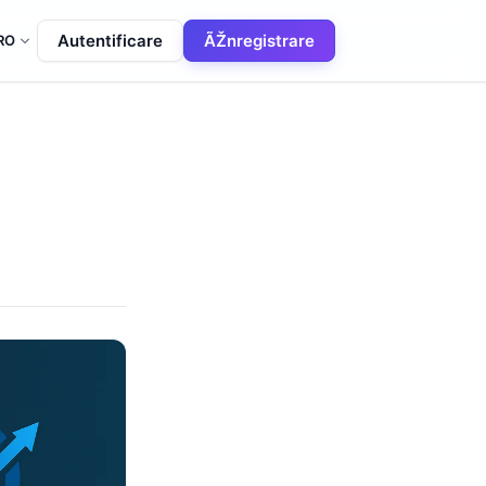
Autentificare
ÃŽnregistrare
RO