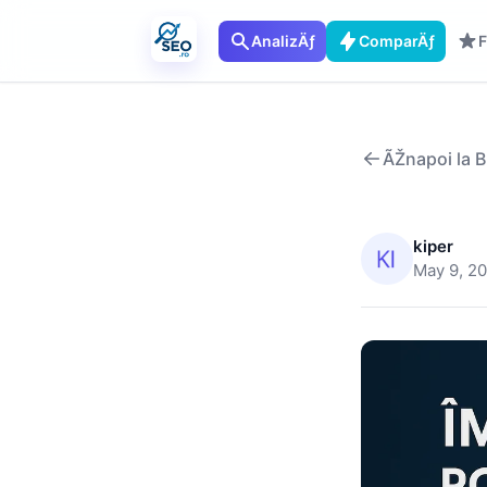
AnalizÄƒ
ComparÄƒ
F
ÃŽnapoi la B
kiper
May 9, 2