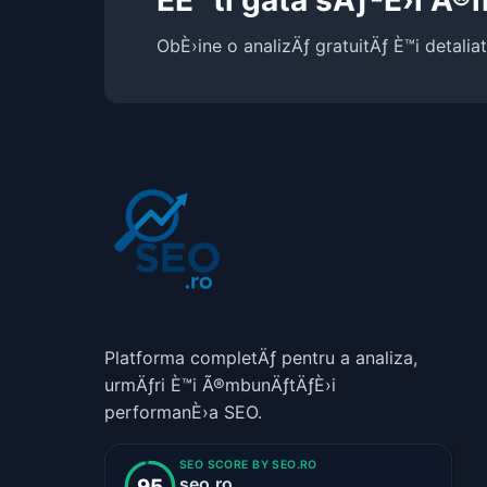
EÈ™ti gata sÄƒ-È›i Ã
ObÈ›ine o analizÄƒ gratuitÄƒ È™i detalia
Platforma completÄƒ pentru a analiza,
urmÄƒri È™i Ã®mbunÄƒtÄƒÈ›i
performanÈ›a SEO.