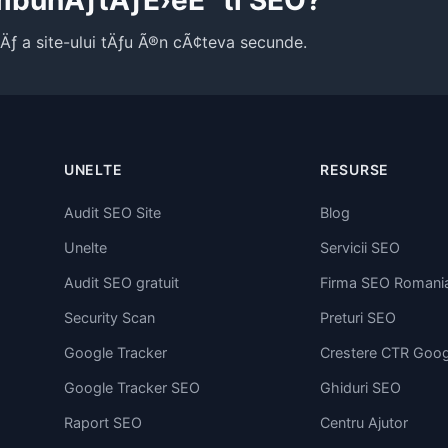
®mbunÄƒtÄƒÈ›eÈ™ti SEO?
tÄƒ a site-ului tÄƒu Ã®n cÃ¢teva secunde.
UNELTE
RESURSE
Audit SEO Site
Blog
Unelte
Servicii SEO
Audit SEO gratuit
Firma SEO Romani
Security Scan
Preturi SEO
Google Tracker
Crestere CTR Goog
Google Tracker SEO
Ghiduri SEO
Raport SEO
Centru Ajutor