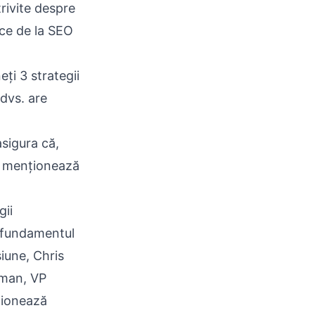
rivite despre
ce de la SEO
ți 3 strategii
 dvs. are
asigura că,
e menționează
gii
e fundamentul
iune, Chris
rman, VP
ționează