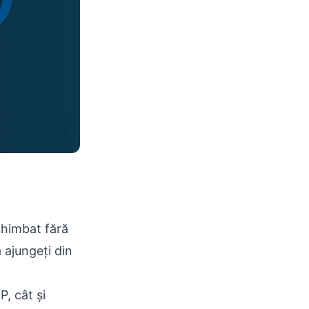
chimbat fără
 ajungeți din
, cât și