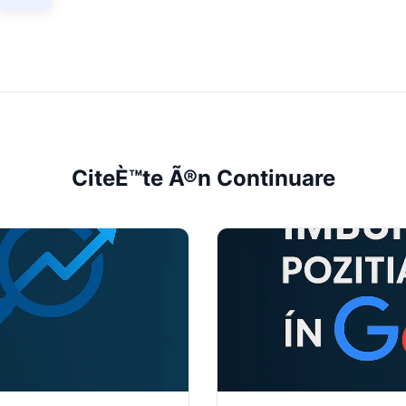
CiteÈ™te Ã®n Continuare