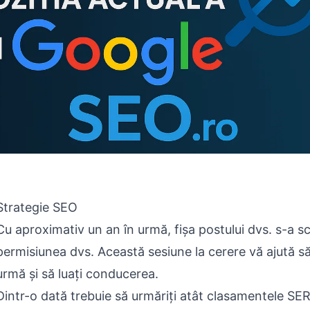
Strategie SEO
Cu aproximativ un an în urmă, fișa postului dvs. s-a s
permisiunea dvs. Această sesiune la cerere vă ajută să
urmă și să luați conducerea.
Dintr-o dată trebuie să urmăriți atât clasamentele SERP