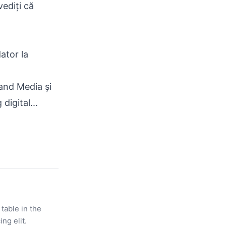
vediți că
ator la
rand Media și
igital...
 table in the
ng elit.