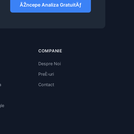
ÃŽncepe Analiza GratuitÄƒ
COMPANIE
Despre Noi
PreÈ›uri
a
Contact
le