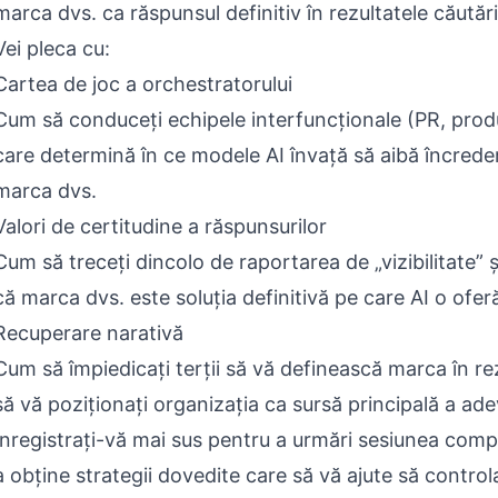
marca dvs. ca răspunsul definitiv în rezultatele căutării
Vei pleca cu:
Cartea de joc a orchestratorului
Cum să conduceți echipele interfuncționale (PR, prod
care determină în ce modele AI învață să aibă încrede
marca dvs.
Valori de certitudine a răspunsurilor
Cum să treceți dincolo de raportarea de „vizibilitate” ș
că marca dvs. este soluția definitivă pe care AI o oferă 
Recuperare narativă
Cum să împiedicați terții să vă definească marca în rez
să vă poziționați organizația ca sursă principală a ade
Înregistrați-vă mai sus pentru a urmări sesiunea comp
a obține strategii dovedite care să vă ajute să controla