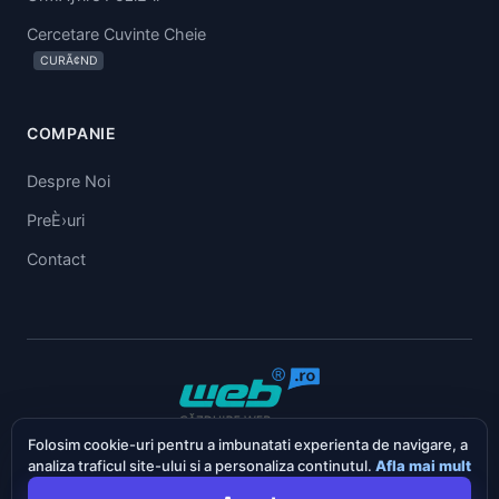
Cercetare Cuvinte Cheie
CURÃ¢ND
COMPANIE
Despre Noi
PreÈ›uri
Contact
Folosim cookie-uri pentru a imbunatati experienta de navigare, a
English
Deutsch
RomÃƒÂ¢nÃ„Æ’
analiza traficul site-ului si a personaliza continutul.
Afla mai mult
© 2026 SEO.ro Toate drepturile rezervate.