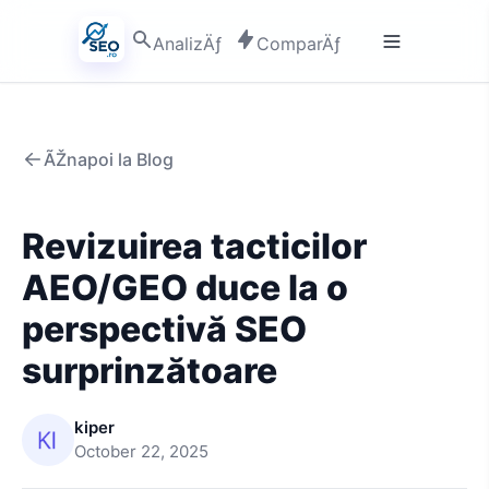
AnalizÄƒ
ComparÄƒ
ÃŽnapoi la Blog
Revizuirea tacticilor
AEO/GEO duce la o
perspectivă SEO
surprinzătoare
kiper
October 22, 2025