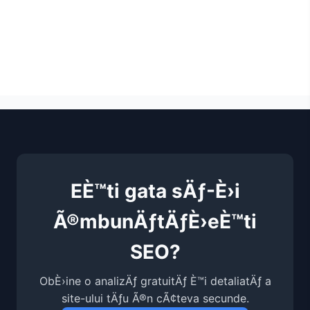
EÈ™ti gata sÄƒ-È›i
Ã®mbunÄƒtÄƒÈ›eÈ™ti
SEO?
ObÈ›ine o analizÄƒ gratuitÄƒ È™i detaliatÄƒ a
site-ului tÄƒu Ã®n cÃ¢teva secunde.