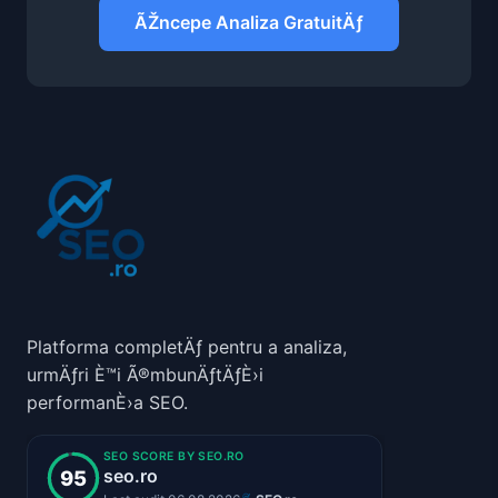
ÃŽncepe Analiza GratuitÄƒ
Platforma completÄƒ pentru a analiza,
urmÄƒri È™i Ã®mbunÄƒtÄƒÈ›i
performanÈ›a SEO.