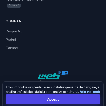
CURÂND
COMPANIE
Despre Noi
Preturi
Contact
Folosim cookie-uri pentru a imbunatati experienta de navigare, a
English
Deutsch
Romana
analiza traficul site-ului si a personaliza continutul.
Afla mai mult
© 2026 SEO.ro Toate drepturile rezervate.
Accept