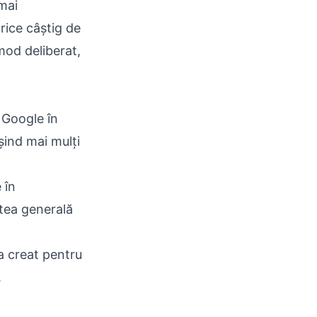
 mai
rice câștig de
 mod deliberat,
 Google în
șind mai mulți
 în
atea generală
a creat pentru
.