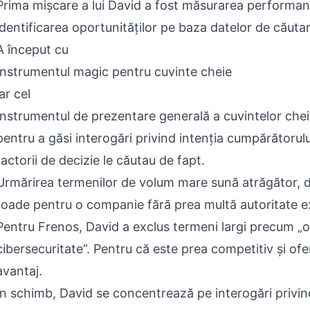
Prima mișcare a lui David a fost măsurarea performanț
identificarea oportunităților pe baza datelor de căutar
A început cu
Instrumentul magic pentru cuvinte cheie
iar cel
Instrumentul de prezentare generală a cuvintelor che
pentru a găsi interogări privind intenția cumpărătorul
factorii de decizie le căutau de fapt.
Urmărirea termenilor de volum mare sună atrăgător, d
roade pentru o companie fără prea multă autoritate e
Pentru Frenos, David a exclus termeni largi precum „o
cibersecuritate”. Pentru că este prea competitiv și ofe
avantaj.
În schimb, David se concentrează pe interogări privin