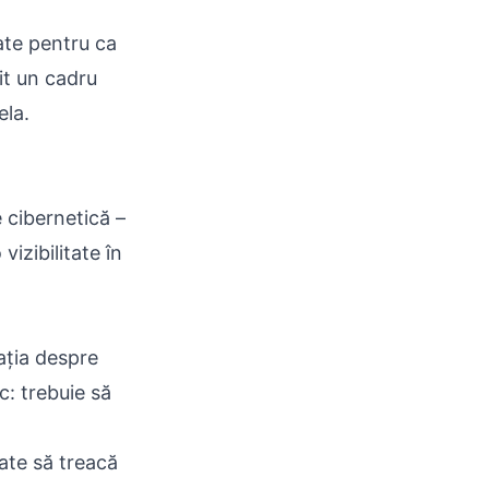
ate pentru ca
it un cadru
ela.
 cibernetică –
izibilitate în
ația despre
c: trebuie să
tate să treacă