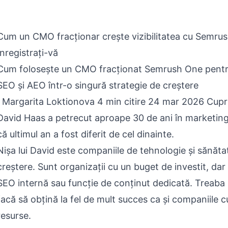
Cum un CMO fracționar crește vizibilitatea cu Semru
Înregistrați-vă
Cum folosește un CMO fracționat Semrush One pentru 
SEO și AEO într-o singură strategie de creștere
: Margarita Loktionova 4 min citire 24 mar 2026 Cupr
David Haas a petrecut aproape 30 de ani în marketing.
că ultimul an a fost diferit de cel dinainte.
Nișa lui David este companiile de tehnologie și sănăta
creștere. Sunt organizații cu un buget de investit, dar
SEO internă sau funcție de conținut dedicată. Treaba l
facă să obțină la fel de mult succes ca și companiile 
resurse.