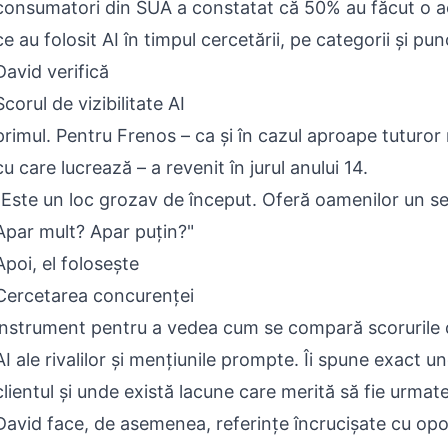
consumatori din SUA a constatat că 50% au făcut o a
ce au folosit AI în timpul cercetării, pe categorii și pu
David verifică
Scorul de vizibilitate AI
primul. Pentru Frenos – ca și în cazul aproape tuturor 
cu care lucrează – a revenit în jurul anului 14.
"Este un loc grozav de început. Oferă oamenilor un s
Apar mult? Apar puțin?"
Apoi, el folosește
Cercetarea concurenței
instrument pentru a vedea cum se compară scorurile de
AI ale rivalilor și mențiunile prompte. Îi spune exact u
clientul și unde există lacune care merită să fie urmate
David face, de asemenea, referințe încrucișate cu opor