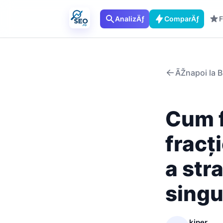
AnalizÄƒ
ComparÄƒ
F
ÃŽnapoi la B
Cum 
fracț
a str
singu
kiper