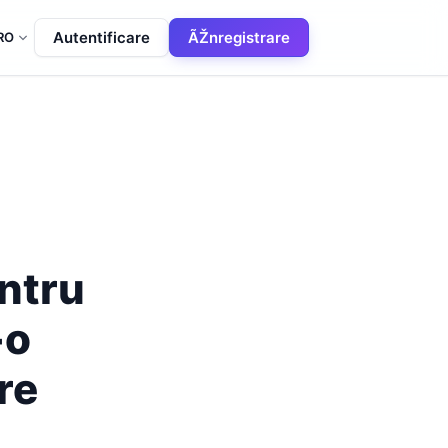
Autentificare
ÃŽnregistrare
RO
ntru
-o
re