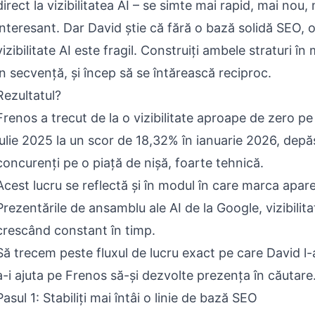
direct la vizibilitatea AI – se simte mai rapid, mai nou,
interesant. Dar David știe că fără o bază solidă SEO, o
vizibilitate AI este fragil. Construiți ambele straturi în
în secvență, și încep să se întărească reciproc.
Rezultatul?
Frenos a trecut de la o vizibilitate aproape de zero pe
iulie 2025 la un scor de 18,32% în ianuarie 2026, depă
concurenți pe o piață de nișă, foarte tehnică.
Acest lucru se reflectă și în modul în care marca apare
Prezentările de ansamblu ale AI de la Google, vizibilit
crescând constant în timp.
Să trecem peste fluxul de lucru exact pe care David l-
a-i ajuta pe Frenos să-și dezvolte prezența în căutare
Pasul 1: Stabiliți mai întâi o linie de bază SEO