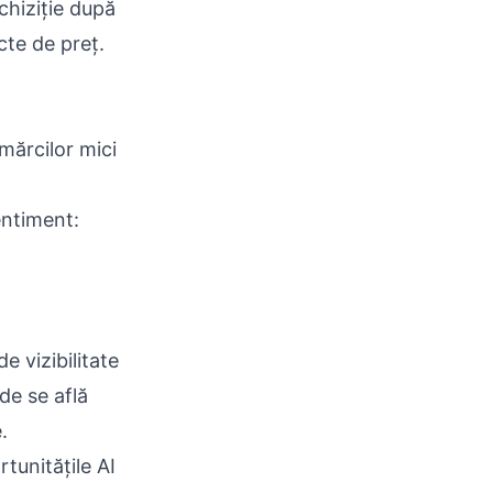
chiziție după
ncte de preț.
mărcilor mici
entiment:
 vizibilitate
nde se află
.
tunitățile AI