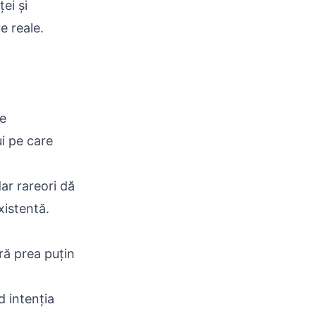
ei și
e reale.
ie
ui pe care
ar rareori dă
xistentă.
ră prea puțin
d intenția