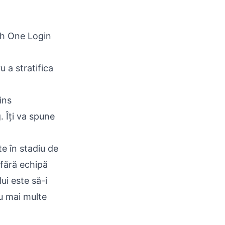
sh One Login
a stratifica
ins
 Îți va spune
te în stadiu de
 fără echipă
ui este să-i
cu mai multe