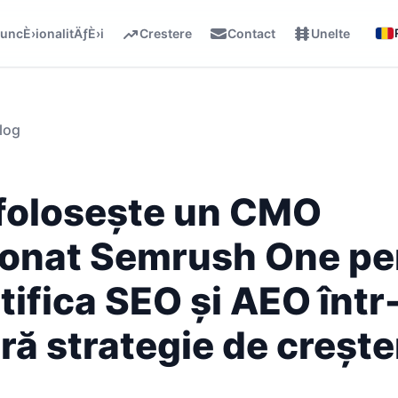
uncÈ›ionalitÄƒÈ›i
Crestere
Contact
Unelte
log
folosește un CMO
ionat Semrush One pe
atifica SEO și AEO într
ră strategie de crește