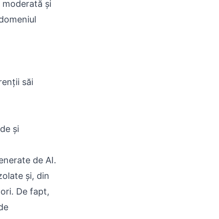
a moderată și
 domeniul
enții săi
de și
enerate de AI.
olate și, din
ri. De fapt,
de