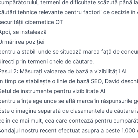
cumpărătorului, termeni de dificultate scăzută până l
căutări tehnice relevante pentru factorii de decizie în
securității cibernetice OT
Apoi, se instalează
Urmărirea poziției
pentru a stabili unde se situează marca față de concur
direcți prin termeni cheie de căutare.
Pasul 2: Măsurați valoarea de bază a vizibilității AI
În timp ce stabilește o linie de bază SEO, David deschi
Setul de instrumente pentru vizibilitate AI
pentru a înțelege unde se află marca în răspunsurile g
Este o imagine separată de clasamentele de căutare iz
ce în ce mai mult, cea care contează pentru cumpărăto
sondajul nostru recent efectuat asupra a peste 1.000 