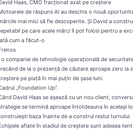
David Haas, CMO fracționat axat pe creștere
Motoarele de răspuns AI au deschis o nouă oportunit
mărcile mai mici să fie descoperite. Și David a constru
repetabil pe care acele mărci îl pot folosi pentru a exc
Iată cum a făcut-o
Frenos
, o companie de tehnologie operațională de securitate
trecând de la o prezență de căutare aproape zero la o v
creștere pe piață în mai puțin de șase luni.
Cadrul „Foundation Up”.
Când David Haas se așează cu un nou client, convers
strategie se termină aproape întotdeauna în același lo
construiești baza înainte de a construi restul turnului.
Echipele aflate în stadiul de creștere sunt adesea ten