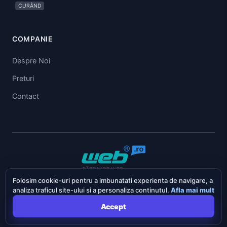
CURÂND
COMPANIE
Despre Noi
Preturi
Contact
Folosim cookie-uri pentru a imbunatati experienta de navigare, a
English
Deutsch
Romana
analiza traficul site-ului si a personaliza continutul.
Afla mai mult
© 2026 SEO.ro Toate drepturile rezervate.
Accept