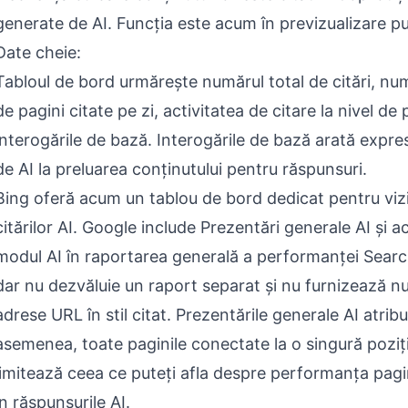
generate de AI. Funcția este acum în previzualizare pu
Date cheie:
Tabloul de bord urmărește numărul total de citări, nu
de pagini citate pe zi, activitatea de citare la nivel de 
interogările de bază. Interogările de bază arată expresi
de AI la preluarea conținutului pentru răspunsuri.
Bing oferă acum un tablou de bord dedicat pentru vizi
citărilor AI. Google include Prezentări generale AI și ac
modul AI în raportarea generală a performanței Sear
dar nu dezvăluie un raport separat și nu furnizează 
adrese URL în stil citat. Prezentările generale AI atribu
asemenea, toate paginile conectate la o singură poziț
limitează ceea ce puteți afla despre performanța pagin
în răspunsurile AI.