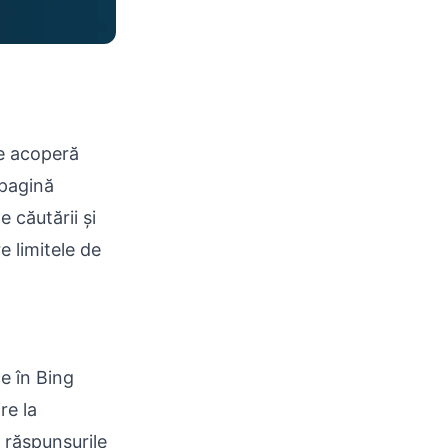
le acoperă
 pagină
 căutării și
e limitele de
e în Bing
re la
i răspunsurile