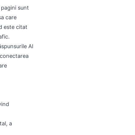
pagini sunt
sa care
d este citat
fic.
ăspunsurile AI
r conectarea
uare
vind
al, a