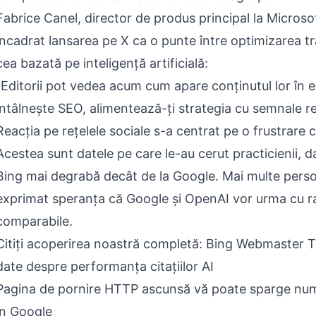
Fabrice Canel, director de produs principal la Microso
încadrat lansarea pe X ca o punte între optimizarea tra
cea bazată pe inteligență artificială:
"Editorii pot vedea acum cum apare conținutul lor în 
întâlnește SEO, alimentează-ți strategia cu semnale re
Reacția pe rețelele sociale s-a centrat pe o frustrare
Acestea sunt datele pe care le-au cerut practicienii, d
Bing mai degrabă decât de la Google. Mai multe pers
exprimat speranța că Google și OpenAI vor urma cu r
comparabile.
Citiți acoperirea noastră completă: Bing Webmaster 
date despre performanța citațiilor AI
Pagina de pornire HTTP ascunsă vă poate sparge nume
în Google