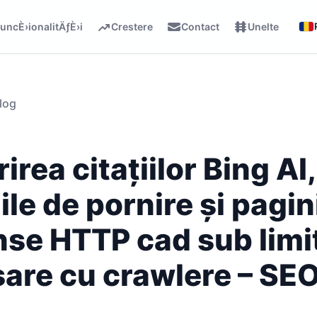
uncÈ›ionalitÄƒÈ›i
Crestere
Contact
Unelte
log
irea citațiilor Bing AI,
ile de pornire și pagin
se HTTP cad sub limi
are cu crawlere – SE