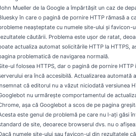
John Mueller de la Google a împărtășit un caz de dep
Bluesky în care o pagină de pornire HTTP rămasă a c
probleme neașteptate cu numele site-ului și favicon-ul
rezultatele căutării. Problema este ușor de ratat, de
poate actualiza automat solicitările HTTP la HTTPS, 
pagina problematică de navigarea normală.
Site-ul folosea HTTPS, dar o pagină de pornire HTTP i
serverului era încă accesibilă. Actualizarea automată
însemnat că editorul nu a văzut niciodată versiunea 
Googlebot nu urmărește comportamentul de actualiza
Chrome, așa că Googlebot a scos de pe pagina greșit
Acesta este genul de problemă pe care nu l-ați găsi în
standard de site, deoarece browserul dvs. nu o afișea
Dacă numele site-ului sau favicon-ul din rezultatele că