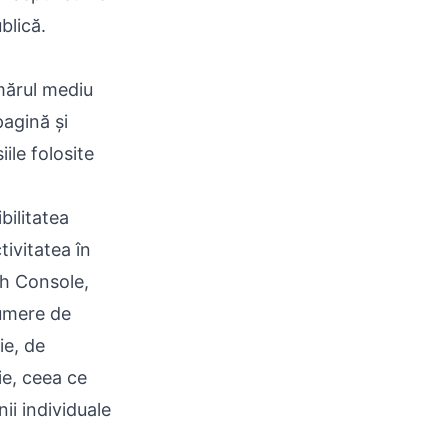
blică.
mărul mediu
pagină și
ile folosite
bilitatea
tivitatea în
ch Console,
numere de
ie, de
ie, ceea ce
ii individuale