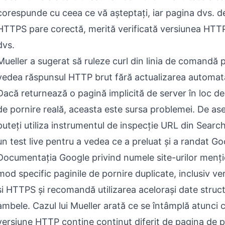
corespunde cu ceea ce vă așteptați, iar pagina dvs. d
HTTPS pare corectă, merită verificată versiunea HTT
dvs.
Mueller a sugerat să ruleze curl din linia de comandă 
vedea răspunsul HTTP brut fără actualizarea automa
Dacă returnează o pagină implicită de server în loc d
de pornire reală, aceasta este sursa problemei. De a
puteți utiliza instrumentul de inspecție URL din Sear
un test live pentru a vedea ce a preluat și a randat Go
Documentația Google privind numele site-urilor menț
mod specific paginile de pornire duplicate, inclusiv ve
și HTTPS și recomandă utilizarea acelorași date struc
ambele. Cazul lui Mueller arată ce se întâmplă atunci 
versiune HTTP conține conținut diferit de pagina de