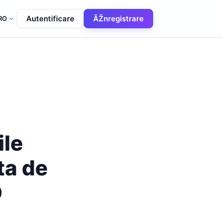
Autentificare
ÃŽnregistrare
RO
ile
ta de
O