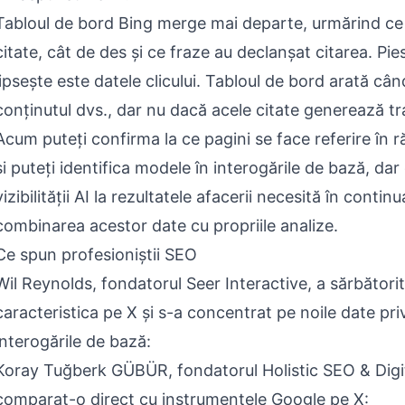
Tabloul de bord Bing merge mai departe, urmărind ce 
citate, cât de des și ce fraze au declanșat citarea. Pie
lipsește este datele clicului. Tabloul de bord arată cân
conținutul dvs., dar nu dacă acele citate generează tra
Acum puteți confirma la ce pagini se face referire în r
și puteți identifica modele în interogările de bază, da
vizibilității AI la rezultatele afacerii necesită în contin
combinarea acestor date cu propriile analize.
Ce spun profesioniștii SEO
Wil Reynolds, fondatorul Seer Interactive, a sărbătorit
caracteristica pe X și s-a concentrat pe noile date pri
interogările de bază:
Koray Tuğberk GÜBÜR, fondatorul Holistic SEO & Digit
comparat-o direct cu instrumentele Google pe X: