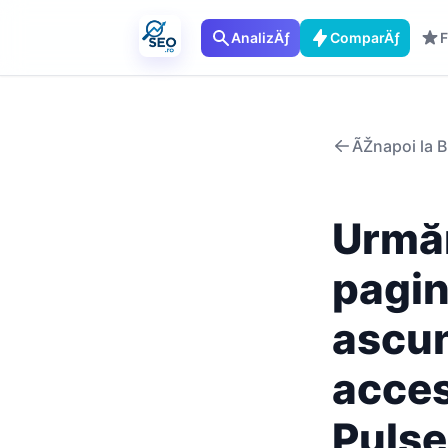
AnalizÄƒ
ComparÄƒ
F
ÃŽnapoi la B
Urmăr
pagin
ascun
acces
Pulse