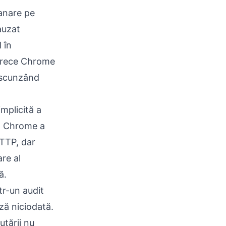
anare pe
auzat
 în
oarece Chrome
ascunzând
mplicită a
 a Chrome a
HTTP, dar
re al
ă.
tr-un audit
ză niciodată.
utării nu