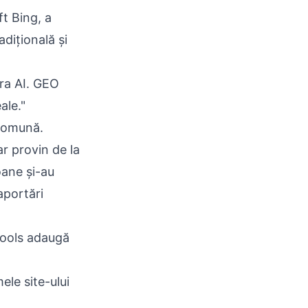
ft Bing, a
dițională și
era AI. GEO
ale."
 comună.
ar provin de la
oane și-au
aportări
Tools adaugă
le site-ului