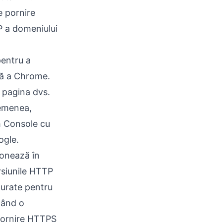
e pornire
P a domeniului
pentru a
tă a Chrome.
e pagina dvs.
semenea,
ch Console cu
ogle.
ionează în
rsiunile HTTP
turate pentru
când o
 pornire HTTPS