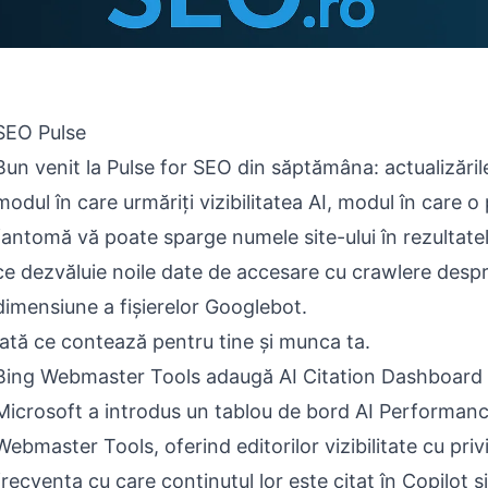
SEO Pulse
Bun venit la Pulse for SEO din săptămâna: actualizări
modul în care urmăriți vizibilitatea AI, modul în care o
fantomă vă poate sparge numele site-ului în rezultatele
ce dezvăluie noile date de accesare cu crawlere despr
dimensiune a fișierelor Googlebot.
Iată ce contează pentru tine și munca ta.
Bing Webmaster Tools adaugă AI Citation Dashboard
Microsoft a introdus un tablou de bord AI Performanc
Webmaster Tools, oferind editorilor vizibilitate cu privi
frecvența cu care conținutul lor este citat în Copilot ș