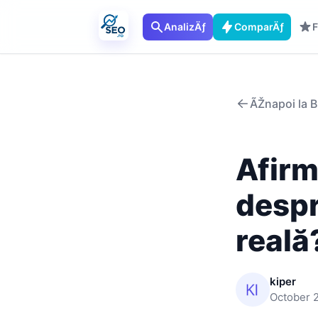
AnalizÄƒ
ComparÄƒ
F
ÃŽnapoi la B
Afirm
despr
reală
kiper
October 