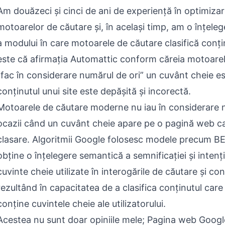
Am douăzeci și cinci de ani de experiență în optimiza
motoarelor de căutare și, în același timp, am o înțele
a modului în care motoarele de căutare clasifică conți
este că afirmația Automattic conform căreia motoare
„fac în considerare numărul de ori” un cuvânt cheie est
conținutul unui site este depășită și incorectă.
Motoarele de căutare moderne nu iau în considerare 
ocazii când un cuvânt cheie apare pe o pagină web ca
clasare. Algoritmii Google folosesc modele precum B
obține o înțelegere semantică a semnificației și intenți
cuvinte cheie utilizate în interogările de căutare și con
rezultând în capacitatea de a clasifica conținutul care
conține cuvintele cheie ale utilizatorului.
Acestea nu sunt doar opiniile mele; Pagina web Goog