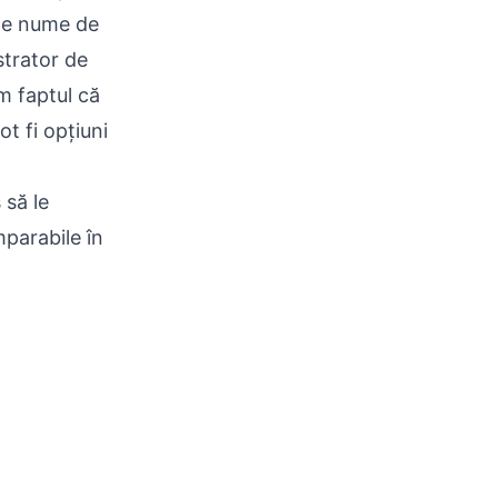
 de nume de
strator de
m faptul că
t fi opțiuni
 să le
parabile în