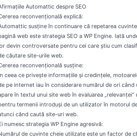
Afirmațiile Automattic despre SEO
Cererea reconvențională explică:
Automattic susține în continuare că repetarea cuvinte
pagină web este strategia SEO a WP Engine. Iată unde 
lor devin controversate pentru cei care știu cum clasi
de căutare site-urile web.
Cererea reconvențională susține:
În ceea ce privește informațiile și credințele, motoare
de pe internet iau în considerare numărul de ori când
apare în textul unui site web în evaluarea „relevanței”
pentru termenii introduși de un utilizator în motorul d
atunci când caută site-uri web.
Ei numesc strategia WP Engine agresivă:
Numărul de cuvinte cheie utilizate este un factor de c