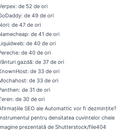
Verpex: de 52 de ori
GoDaddy: de 49 de ori
Nori: de 47 de ori
Namecheap: de 41 de ori
Liquidweb: de 40 de ori
Pereche: de 40 de ori
Vânturi gazdă: de 37 de ori
KnownHost: de 33 de ori
Mochahost: de 33 de ori
Panthen: de 31 de ori
Teren: de 30 de ori
Afirmațiile SEO ale Automattic vor fi dezmințite?
Instrumentul pentru densitatea cuvintelor cheie
Imagine prezentată de Shutterstock/file404