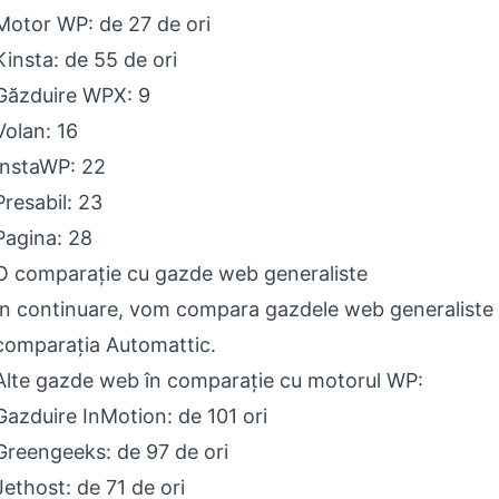
Motor WP: de 27 de ori
Kinsta: de 55 de ori
Găzduire WPX: 9
Volan: 16
InstaWP: 22
Presabil: 23
Pagina: 28
O comparație cu gazde web generaliste
În continuare, vom compara gazdele web generaliste
comparația Automattic.
Alte gazde web în comparație cu motorul WP:
Gazduire InMotion: de 101 ori
Greengeeks: de 97 de ori
Jethost: de 71 de ori