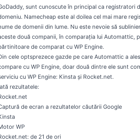
GoDaddy, sunt cunoscute în principal ca registratori
domeniu. Namecheap este al doilea cel mai mare regi
nume de domenii din lume. Nu este nevoie să sublinie
aceste două companii, în comparația lui Automattic, po
părtinitoare de comparat cu WP Engine.
Din cele optsprezece gazde pe care Automattic a ales
compare cu WP Engine, doar două dintre ele sunt com
serviciu cu WP Engine: Kinsta și Rocket.net.
Iată rezultatele:
Rocket.net
Captură de ecran a rezultatelor căutării Google
Kinsta
Motor WP
Rocket.net: de 21 de ori