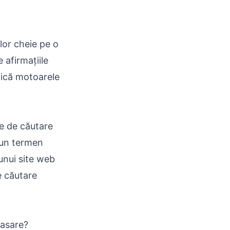
lor cheie pe o
afirmațiile
fică motoarele
le de căutare
 un termen
 unui site web
e căutare
lasare?