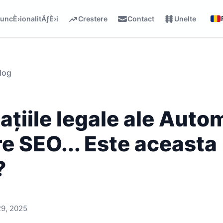
uncÈ›ionalitÄƒÈ›i
Crestere
Contact
Unelte
log
ațiile legale ale Auto
e SEO... Este aceasta
?
29, 2025