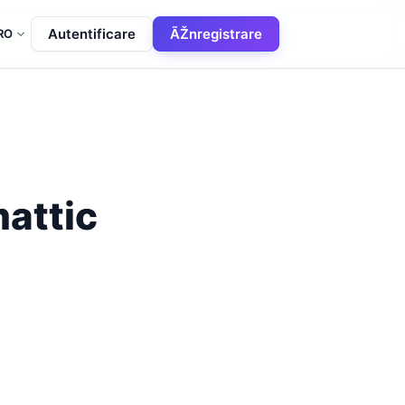
Autentificare
ÃŽnregistrare
RO
mattic