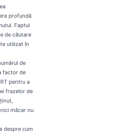
rea
gere profundă
nutul. Faptul
le de căutare
e utilizat în
numărul de
 factor de
ERT pentru a
ei frazelor de
ținut,
 nici măcar nu
le despre cum