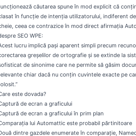
funcționează căutarea spune în mod explicit că conțin
clasat în funcție de intenția utilizatorului, indiferent d
cheie, ceea ce contrazice în mod direct afirmația Aut
despre SEO WPE:
Acest lucru implică pași aparent simpli precum recuno
corectarea greșelilor de ortografie și se extinde la si
sofisticat de sinonime care ne permite să găsim doc
relevante chiar dacă nu conțin cuvintele exacte pe car
folosit.”
Care este dovada?
Captură de ecran a graficului
Captură de ecran a graficului în prim plan
Comparația lui Automattic este probabil părtinitoare
Două dintre gazdele enumerate în comparație, Namec