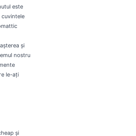
utul este
e cuvintele
omattic
așterea și
stemul nostru
umente
e le-ați
heap și