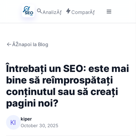
AnalizÄƒ
ComparÄƒ
ÃŽnapoi la Blog
Întrebați un SEO: este mai
bine să reîmprospătați
conținutul sau să creați
pagini noi?
kiper
October 30, 2025