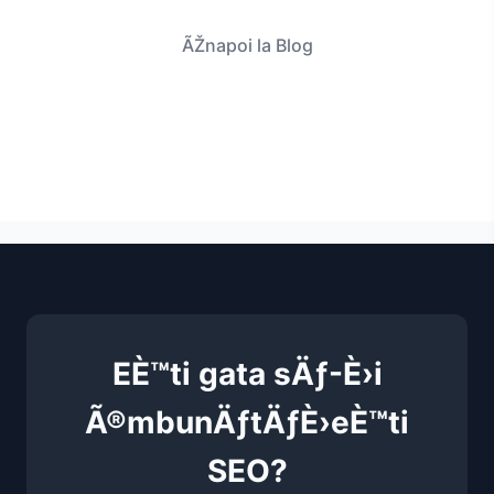
ÃŽnapoi la Blog
EÈ™ti gata sÄƒ-È›i
Ã®mbunÄƒtÄƒÈ›eÈ™ti
SEO?