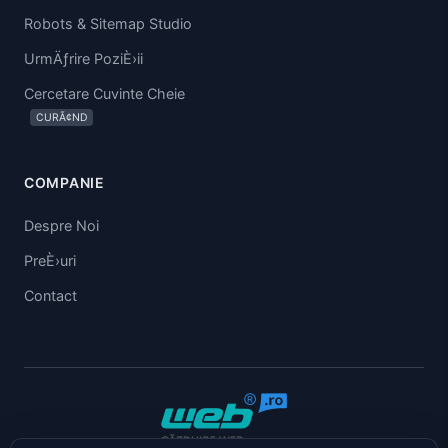
Robots & Sitemap Studio
UrmÄƒrire PoziÈ›ii
Cercetare Cuvinte Cheie
CURÃ¢ND
COMPANIE
Despre Noi
PreÈ›uri
Contact