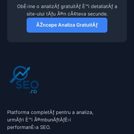
ObÈ›ine o analizÄƒ gratuitÄƒ È™i detaliatÄƒ a
site-ului tÄƒu Ã®n cÃ¢teva secunde.
ÃŽncepe Analiza GratuitÄƒ
Platforma completÄƒ pentru a analiza,
urmÄƒri È™i Ã®mbunÄƒtÄƒÈ›i
performanÈ›a SEO.