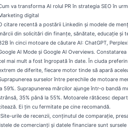
Cum va transforma AI rolul PR în strategia SEO în urmă
Marketing digital
O citare recentă a postării Linkedin și modele de men
mărcii din solicitări din finanțe, sănătate, educație și 
B2B în cinci motoare de căutare AI: ChatGPT, Perplexi
Google AI Mode și Google AI Overviews. Constatarea 
cel mai mult a fost îngropată în date. În ciuda preferi
extrem de diferite, fiecare motor tinde să apară acele
Suprapunerea surselor între perechile de motoare me
la 59%. Suprapunerea mărcilor ajunge într-o bandă mu
strânsă, 35% până la 55%. Motoarele rătăcesc depart
citează. Ei țin cu fermitate pe cine recomandă.
"Site-urile de recenzii, conținutul de comparație, pres
listele de comercianți și datele financiare sunt sursele 