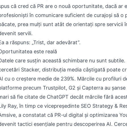
spus că cred că PR are o nouă oportunitate, dacă ar e
profesioniști în comunicare suficient de curajoși să o p
păcate, prea mulți sunt atât de orientați spre servicii 
devenit servili.
Ea a răspuns: „Trist, dar adevărat”.
Oportunitatea este reală
Datele care susțin această schimbare nu sunt subtile. P
cercetări Stacker, distribuția media câștigată poate cre
AI cu o creștere medie de 239%. Mărcile cu profiluri d
platforme precum Trustpilot, G2 și Capterra au șanse d
mari să fie citate de ChatGPT decât mărcile fără aces
Lily Ray, în timp ce vicepreședinte SEO Strategy & Re
Amsive, a constatat că PR-ul digital și optimizarea Y
devenit tactici esențiale pentru descoperirea AI. Cer