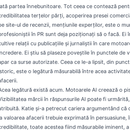
Iată partea înnebunitoare. Tot ceea ce contează pentr
credibilitatea terțelor părți, acoperirea presei comerc
pe site-ul de recenzii, mențiunile experților, este o m
profesioniștii în PR sunt deja poziționați să o facă. Ei
cultive relații cu publicațiile și jurnaliștii în care motoa
încredere. Ei știu să plaseze poveștile în punctele de 
apar ca surse autorizate. Ceea ce le-a lipsit, din punc
istoric, este o legătură măsurabilă între acea activitate
afacerii.
Acea legătură există acum. Motoarele AI creează o pis
Vizibilitatea mărcii în răspunsurile AI poate fi urmărită
atribuită. Katie și-a petrecut cariera argumentând că 
la valoarea afacerii trebuie exprimată în persuasiune, 
credibilitate, toate acestea fiind măsurabile iminent, a