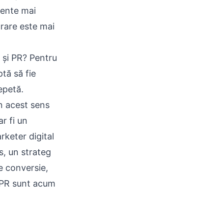
mente mai
rare este mai
 și PR? Pentru
ptă să fie
epetă.
în acest sens
r fi un
rketer digital
s, un strateg
e conversie,
e PR sunt acum