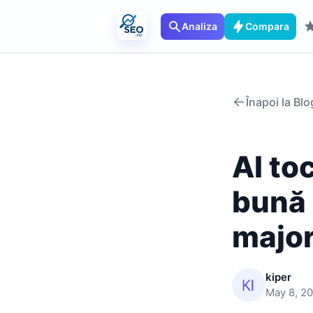
Analiza
Compara
Înapoi la Blo
AI to
bună 
major
kiper
May 8, 2