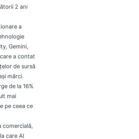
torii 2 ani
ționare a
tehnologie
ty, Gemini,
care a contat
nțelor de sursă
ași mărci.
rge de la 16%
lt mai
e pe ceea ce
a comercială,
la care AI