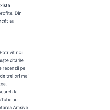
xista
rofite. Din
încât au
otrivit noii
ște citările
e recenzii pe
e trei ori mai
tea.
search la
ouTube au
cetarea Amsive