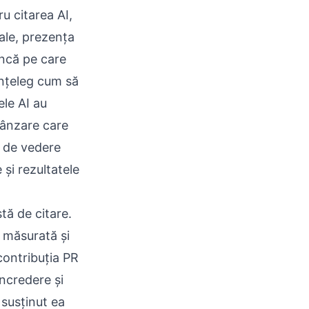
u citarea AI,
iale, prezența
uncă pe care
 înțeleg cum să
rele AI au
vânzare care
t de vedere
 și rezultatele
tă de citare.
, măsurată și
contribuția PR
încredere și
 susținut ea