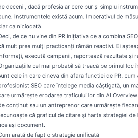
de decenii, dacă profesia ar cere pur și simplu instru
bune. Instrumentele există acum. Imperativul de măsu
clar ca niciodată.
Deci, de ce nu vine din PR inițiativa de a combina SEO
că mult prea mulți practicanți rămân reactivi. Ei aștea
informați, execută campanii, raportează rezultate și r
Organizațiile cel mai probabil să treacă pe primul loc 
sunt cele în care cineva din afara funcției de PR, cum a
profesionist SEO care înțelege media câștigată, un ma
care urmărește erodarea traficului lor din AI Overview
de conținut sau un antreprenor care urmărește fiecar
recunoaște că graficul de citare și harta strategiei d
același document.
Cum arată de fapt o strategie unificată