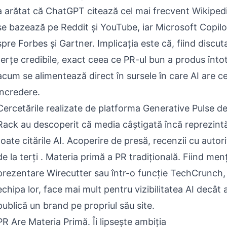
a arătat că ChatGPT citează cel mai frecvent Wikipedi
se bazează pe Reddit și YouTube, iar Microsoft Copilo
spre Forbes și Gartner. Implicația este că, fiind discut
terțe credibile, exact ceea ce PR-ul bun a produs înt
acum se alimentează direct în sursele în care AI are 
încredere.
Cercetările realizate de platforma Generative Pulse d
Rack au descoperit că media câștigată încă reprezint
toate citările AI. Acoperire de presă, recenzii cu autori
de la terți . Materia primă a PR tradițională. Fiind men
prezentare Wirecutter sau într-o funcție TechCrunch,
echipa lor, face mai mult pentru vizibilitatea AI decât
publică un brand pe propriul său site.
PR Are Materia Primă. Îi lipsește ambiția