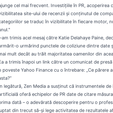
ajunge cel mai frecvent. Investițiile în PR, acoperirea 
vizibilitatea site-ului de recenzii și conținutul de comp
categoriilor se traduc în vizibilitate în fiecare motor, n
unul."
I-am trimis acel mesaj către Katie Delahaye Paine, d
urmărit-o urmărind punctele de coliziune dintre date ș
mai mult decât au trăit majoritatea oamenilor din acea
Ea a trimis înapoi un link către un comunicat de presă
o poveste Yahoo Finance cu o întrebare: „Ce părere a
asta?”
În legătură, Zen Media a susținut că instrumentele de 
artificială oferă echipelor de PR date de citare măsura
prima dată – o adevărată descoperire pentru o profes
luptat din trecut să-și lege activitatea de rezultatele a