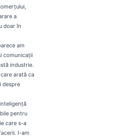
comerțului,
arare a
u doar în
eoarece am
i comunicații
stă industrie.
 care arată ca
i despre
inteligență
bile pentru
ie care s-a
facerii. I-am