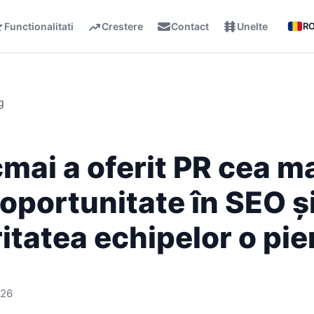
Functionalitati
Crestere
Contact
Unelte
R
g
cmai a oferit PR cea m
oportunitate în SEO ș
itatea echipelor o pie
026