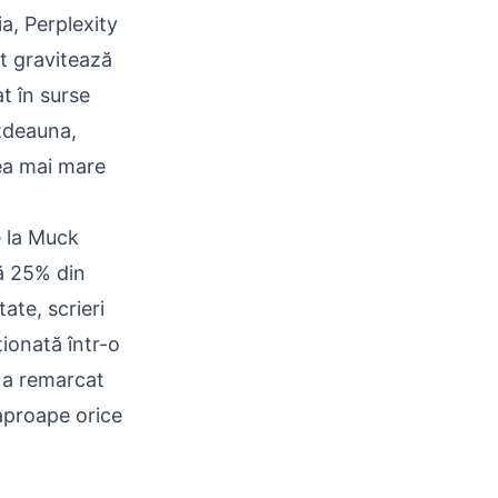
a, Perplexity
t gravitează
at în surse
otdeauna,
cea mai mare
e la Muck
ă 25% din
tate, scrieri
ționată într-o
 a remarcat
 aproape orice