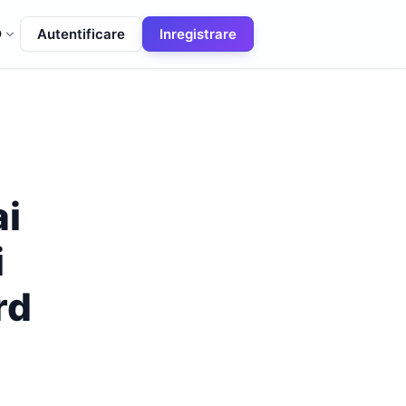
Autentificare
Inregistrare
O
ai
i
rd